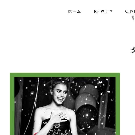
S
k
ホーム
RFWT
CIN
i
p
t
o
c
o
n
t
e
n
t