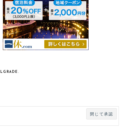
ELGRADE
.