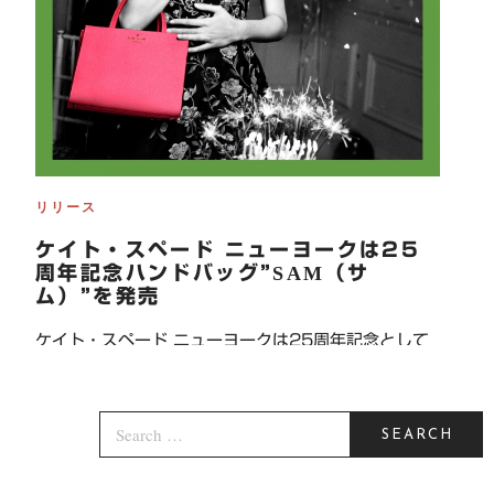
リリース
ケイト・スペード ニューヨークは25
周年記念ハンドバッグ”SAM（サ
ム）”を発売
ケイト・スペード ニューヨークは25周年記念として
ファーストハンドバッ […]
P
2018年1月31日
S
O
E
S
SEARCH
A
T
R
E
C
D
H