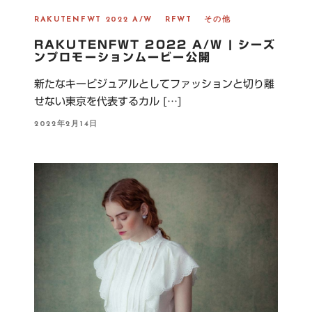
RAKUTENFWT 2022 A/W
RFWT
その他
RAKUTENFWT 2022 A/W | シーズ
ンプロモーションムービー公開
新たなキービジュアルとしてファッションと切り離
せない東京を代表するカル […]
P
2022年2月14日
O
S
T
E
D
O
N