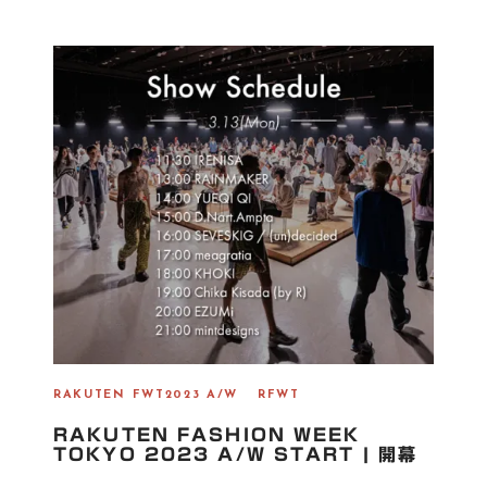
S
T
E
D
O
N
RAKUTEN FWT2023 A/W
RFWT
RAKUTEN FASHION WEEK
TOKYO 2023 A/W START | 開幕