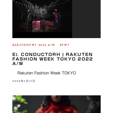
N
RAKUTENFWT 2022 A/W
RFWT
EL CONDUCTORH | RAKUTEN
FASHION WEEK TOKYO 2022
A/W
Rakuten Fashion Week TOKYO
P
2022年3月17日
O
S
T
E
D
O
N