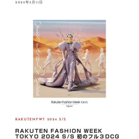
P
2024年3月11日
O
S
T
E
D
O
N
RAKUTENFWT 2024 S/S
RAKUTEN FASHION WEEK
TOKYO 2024 S/S 初のフル３DCG