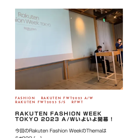
T
E
D
O
N
FASHION
RAKUTEN FWT2023 A/W
RAKUTEN FWT2023 S/S
RFWT
RAKUTEN FASHION WEEK
TOKYO 2023 A/Wいよいよ開幕！
今回のRakuten Fashion WeekのThemaは