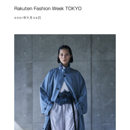
Rakuten Fashion Week TOKYO
P
2021年9月26日
O
S
T
E
D
O
N