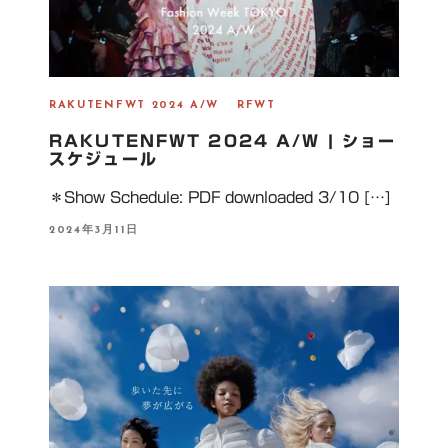
RAKUTENFWT 2024 A/W
RFWT
RAKUTENFWT 2024 A/W | ショー
スケジュール
＊Show Schedule: PDF downloaded 3/10 […]
P
2024年3月11日
O
S
T
E
D
O
N