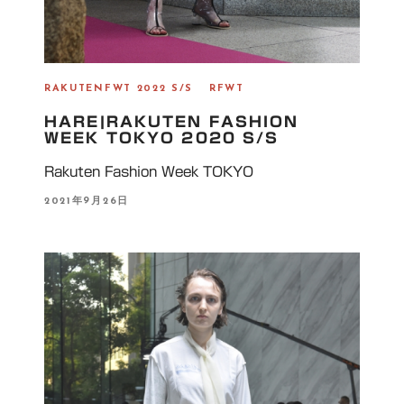
RAKUTENFWT 2022 S/S
RFWT
HARE|RAKUTEN FASHION
WEEK TOKYO 2020 S/S
Rakuten Fashion Week TOKYO
P
2021年9月26日
O
S
T
E
D
O
N