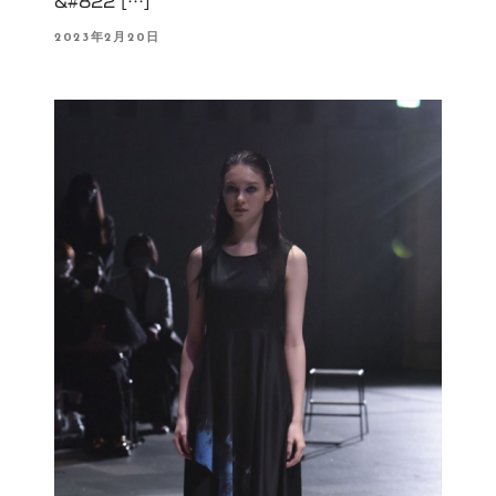
&#822 […]
P
2023年2月20日
O
S
T
E
D
O
N