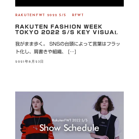
RAKUTENFWT 2022 S/S
RFWT
RAKUTEN FASHION WEEK
TOKYO 2022 S/S KEY VISUAL
我がまま歩く。 SNSの台頭によって言葉はフラッ
ト化し、肩書きや組織、 […]
P
2021年8月23日
O
S
T
E
D
O
N