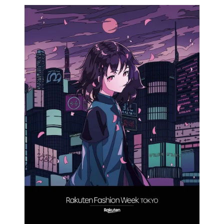
E
D
O
N