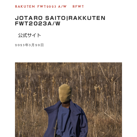
RAKUTEN FWT2023 A/W
RFWT
JOTARO SAITO|RAKKUTEN
FWT2023A/W
公式サイト
P
2023年3月20日
O
S
T
E
D
O
N