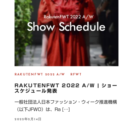
RAKUTENFWT 2022 A/W
RFWT
RAKUTENFWT 2022 A/W | ショー
スケジュール発表
一般社団法人日本ファッション・ウィーク推進機構
（以下JFWO）は、Ra […]
P
2022年2月14日
O
S
T