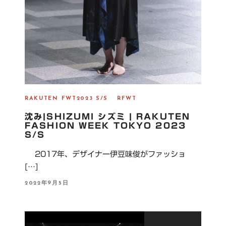
RAKUTEN FWT2023 S/S
RFWT
沈み|SHIZUMI シズミ | RAKUTEN
FASHION WEEK TOKYO 2023
S/S
2017年、デザイナー伊豆味俊がファッショ
[…]
P
2022年9月5日
O
S
T
E
D
O