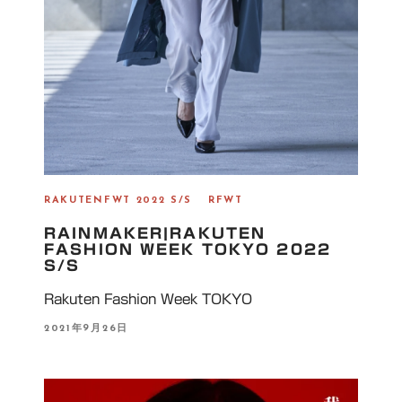
RAKUTENFWT 2022 S/S
RFWT
RAINMAKER|RAKUTEN
FASHION WEEK TOKYO 2022
S/S
Rakuten Fashion Week TOKYO
P
2021年9月26日
O
S
T
E
D
O