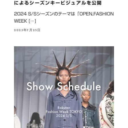
によるシーズンキービジュアルを公開
2024 S/Sシーズンのテーマは「OPEN,FASHION
WEEK […]
P
2023年7月25日
O
S
T
E
D
O
N