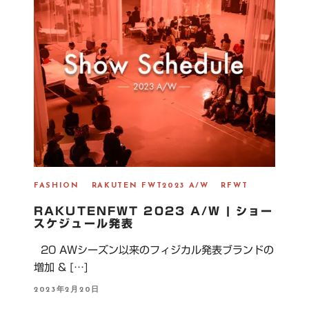
FASHION
RAKUTEN FWT2023 A/W
RFWT
RAKUTENFWT 2023 A/W | ショー
スケジュール発表
20 AWシーズン以来のフィジカル発表ブランドの
増加 & […]
P
2023年2月20日
O
S