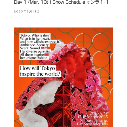
Day 1 (Mar. 13) | Show Schedule オンラ […]
P
2023年3月13日
O
S
T
E
D
O
N