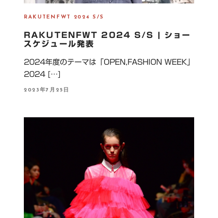
RAKUTENFWT 2024 S/S
RAKUTENFWT 2024 S/S | ショー
スケジュール発表
2024年度のテーマは「OPEN,FASHION WEEK」
2024 […]
P
2023年7月25日
O
S
T
E
D
O
N