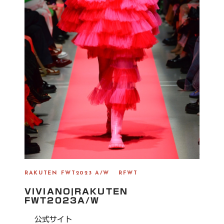
RAKUTEN FWT2023 A/W
RFWT
VIVIANO|RAKUTEN
FWT2023A/W
公式サイト