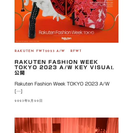
RAKUTEN FWT2023 A/W
RFWT
RAKUTEN FASHION WEEK
TOKYO 2023 A/W KEY VISUAL
公開
Rakuten Fashion Week TOKYO 2023 A/W
[…]
P
2023年2月20日
O
S
T
E
D
O
N