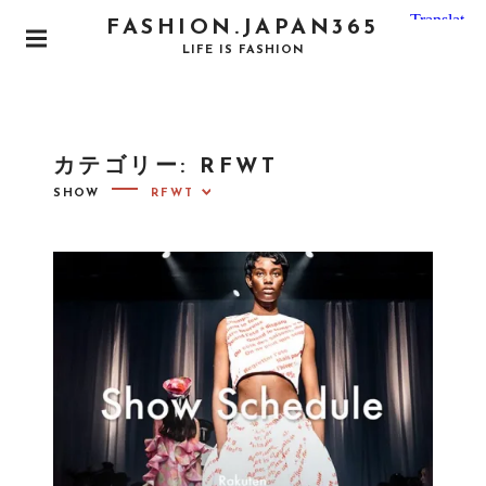
S
FASHION.JAPAN365
k
P
LIFE IS FASHION
i
R
I
p
M
t
A
o
R
カテゴリー:
RFWT
Y
c
M
SHOW
o
E
N
n
U
t
e
n
t