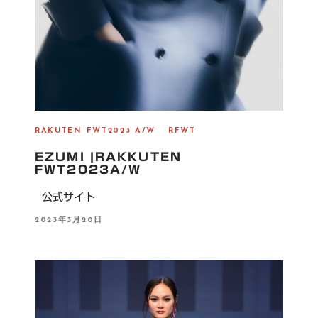
RAKUTEN FWT2023 A/W
RFWT
EZUMI |RAKKUTEN
FWT2023A/W
公式サイト
P
2023年3月20日
O
S
T
E
D
O
N