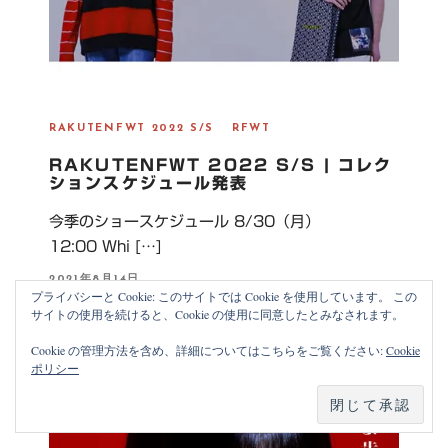
RAKUTENFWT 2022 S/S
RFWT
RAKUTENFWT 2022 S/S | コレク
ションスケジュール発表
今季のショースケジュール 8/30（月）
12:00 Whi […]
P
2021年8月14日
O
プライバシーと Cookie: このサイトでは Cookie を使用しています。 この
S
サイトの使用を続けると、Cookie の使用に同意したとみなされます。
T
E
D
Cookie の管理方法を含め、詳細についてはこちらをご覧ください:
Cookie
O
ポリシー
N