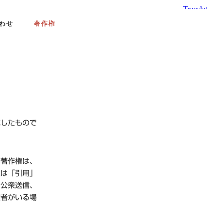
わせ
著作権
成したもので
の著作権は、
又は「引用」
、公衆送信、
権者がいる場