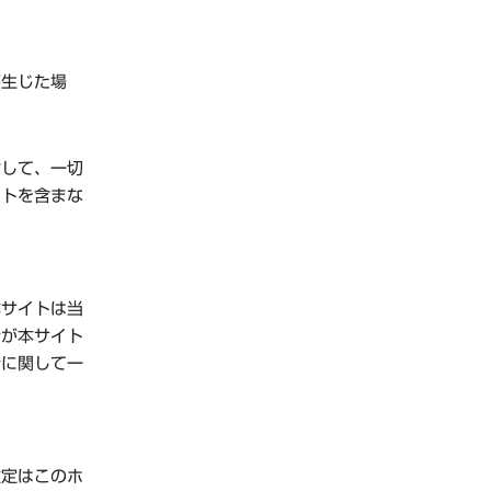
が生じた場
対して、一切
イトを含まな
本サイトは当
者が本サイト
行に関して一
改定はこのホ