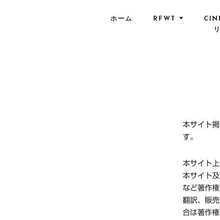
S
k
ホーム
RFWT
CIN
i
p
t
o
c
o
n
t
本サイト掲
e
す。
n
t
本サイト上
本サイト及
など著作権
翻訳、販売
合は著作権