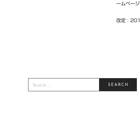
ームページ
改定：20
S
E
SEARCH
A
R
C
H
F
O
R
: