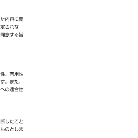
れた内容に関
限定されな
に同意する旨
確性、有用性
ます。また、
的への適合性
中断したこと
いものとしま