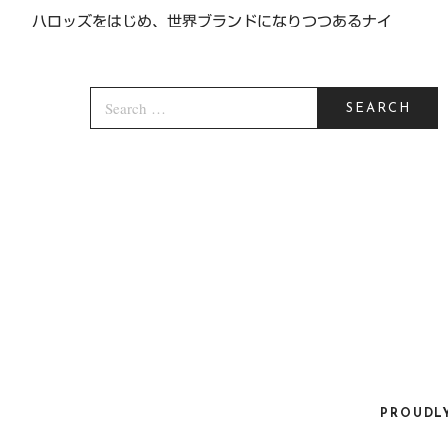
ハロッズをはじめ、世界ブランドになりつつあるナイ
ロンバッグのブランド「 […]
P
2014年5月7日
S
O
E
S
SEARCH
A
T
R
E
C
D
H
O
F
N
O
R
:
PROUDL