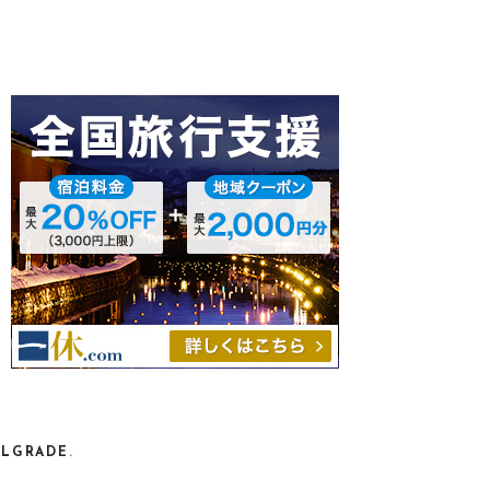
ELGRADE
.