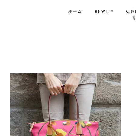
S
k
ホーム
RFWT
CIN
i
p
t
o
c
o
n
t
e
n
t