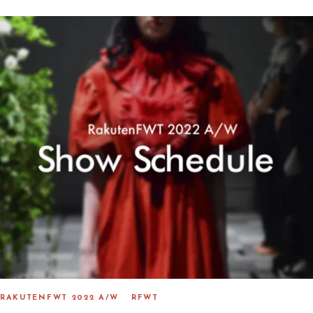
T
E
D
O
N
RAKUTENFWT 2022 A/W
RFWT