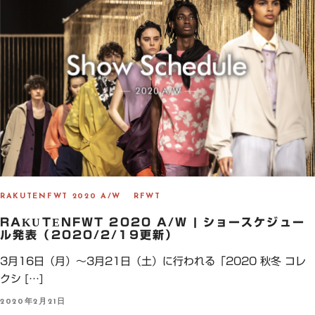
RAKUTENFWT 2020 A/W
RFWT
RAKUTENFWT 2020 A/W | ショースケジュー
ル発表（2020/2/19更新）
3月16日（月）～3月21日（土）に行われる「2020 秋冬 コレ
クシ […]
P
2020年2月21日
O