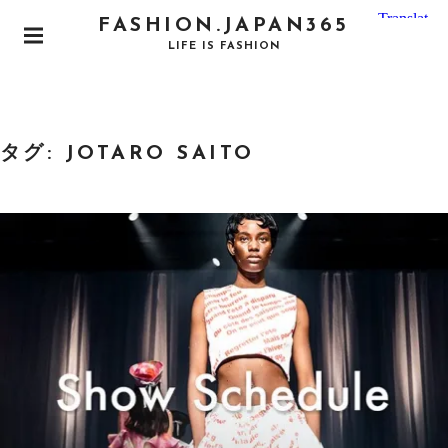
S
FASHION.JAPAN365
k
P
LIFE IS FASHION
i
R
I
p
M
t
A
o
R
タグ:
JOTARO SAITO
Y
c
M
o
E
N
n
U
t
e
n
t