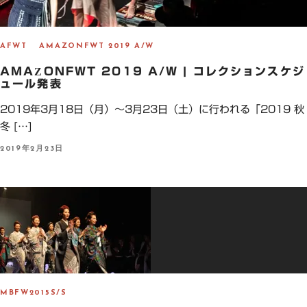
AFWT
AMAZONFWT 2019 A/W
AMAZONFWT 2019 A/W | コレクションスケジ
ュール発表
2019年3月18日（月）～3月23日（土）に行われる「2019 秋
冬 […]
P
2019年2月23日
O
S
T
E
D
O
N
MBFW2015S/S