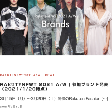
RAKUTENFWT2021 A/W
RFWT
RAKUTENFWT 2021 A/W | 参加ブランド発表
（2021/1/20時点）
3月15日（月）～3月20日（土）開催のRakuten Fashion […]
P
2021年2月10日
O