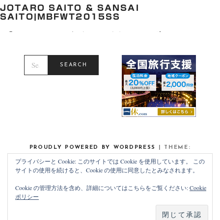
JOTARO SAITO & SANSAI
SAITO|MBFWT2015SS
「JOTARO SAITO」 クラシックとコンテンポラリ […]
P
2014年10月19日
S
O
E
S
SEARCH
A
T
R
E
C
D
H
O
F
N
O
R
:
PROUDLY POWERED BY WORDPRESS
|
THEME:
NOAH LITE BY
PIXELGRADE
.
プライバシーと Cookie: このサイトでは Cookie を使用しています。 この
サイトの使用を続けると、Cookie の使用に同意したとみなされます。
Cookie の管理方法を含め、詳細についてはこちらをご覧ください:
Cookie
ポリシー