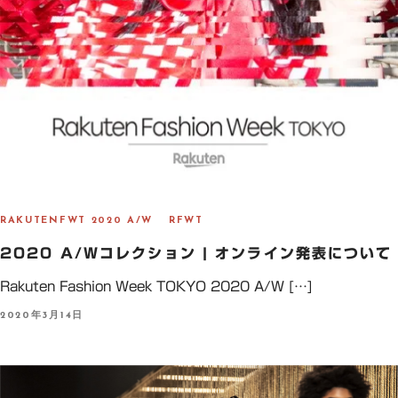
RAKUTENFWT 2020 A/W
RFWT
2020 A/Wコレクション | オンライン発表について
Rakuten Fashion Week TOKYO 2020 A/W […]
P
2020年3月14日
O
S
T
E
D
O
N