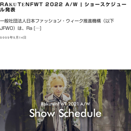
RAKUTENFWT 2022 A/W | ショースケジュー
ル発表
一般社団法人日本ファッション・ウィーク推進機構（以下
JFWO）は、Ra […]
P
2022年2月14日
O
S
T
E
D
O
N