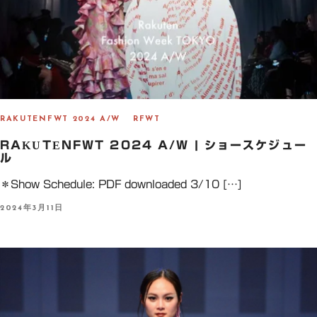
RAKUTENFWT 2024 A/W
RFWT
RAKUTENFWT 2024 A/W | ショースケジュー
ル
＊Show Schedule: PDF downloaded 3/10 […]
P
2024年3月11日
O
S
T
E
D
O
N