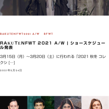
RAKUTENFWT2021 A/W
RFWT
RAKUTENFWT 2021 A/W | ショースケジュー
ル発表
3月15日（月）～3月20日（土）に行われる「2021 秋冬 コレ
クシ […]
P
2021年2月24日
O
S
T
E
D
O
N