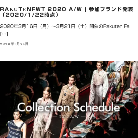
RAKUTENFWT 2020 A/W | 参加ブランド発表
（2020/1/22時点）
2020年3月16日（月）～3月21日（土）開催のRakuten Fa
[…]
P
2020年1月23日
O
S
T
E
D
O
N