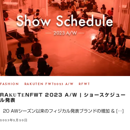
FASHION
RAKUTEN FWT2023 A/W
RFWT
RAKUTENFWT 2023 A/W | ショースケジュー
ル発表
20 AWシーズン以来のフィジカル発表ブランドの増加 & […]
P
2023年2月20日
O
S