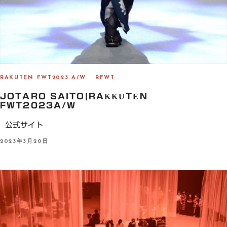
RAKUTEN FWT2023 A/W
RFWT
JOTARO SAITO|RAKKUTEN
FWT2023A/W
公式サイト
P
2023年3月20日
O
S
T
E
D
O
N