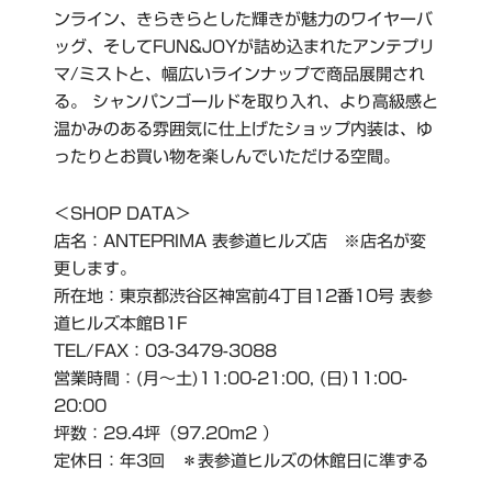
ンライン、きらきらとした輝きが魅力のワイヤーバ
ッグ、そしてFUN&JOYが詰め込まれたアンテプリ
マ/ミストと、幅広いラインナップで商品展開され
る。 シャンパンゴールドを取り入れ、より高級感と
温かみのある雰囲気に仕上げたショップ内装は、ゆ
ったりとお買い物を楽しんでいただける空間。
＜SHOP DATA＞
店名：ANTEPRIMA 表参道ヒルズ店 ※店名が変
更します。
所在地：東京都渋谷区神宮前4丁目12番10号 表参
道ヒルズ本館B1F
TEL/FAX：03-3479-3088
営業時間：(月～土)11:00-21:00, (日)11:00-
20:00
坪数：29.4坪（97.20m2 ）
定休日：年3回 ＊表参道ヒルズの休館日に準ずる