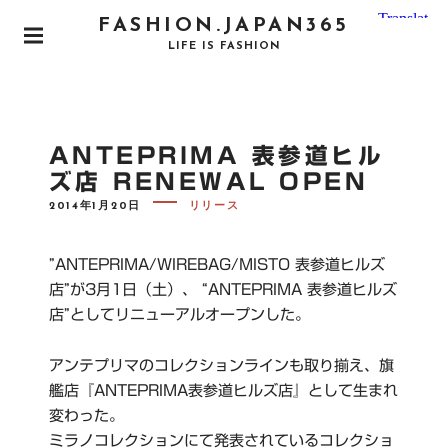
S
FASHION.JAPAN365
k
P
LIFE IS FASHION
i
R
I
p
M
t
A
o
R
ANTEPRIMA 表参道ヒル
Y
c
M
ズ店 RENEWAL OPEN
o
E
N
P
2014年1月20日
リリース
n
O
U
S
t
T
e
E
”ANTEPRIMA/WIREBAG/MISTO 表参道ヒルズ
D
n
O
店”が3月1日（土）、 “ANTEPRIMA 表参道ヒルズ
N
t
店”としてリニューアルオープンした。
アンテプリマのコレクションラインも取り揃え、旗
艦店『ANTEPRIMA表参道ヒルズ店』として生まれ
変わった。
ミラノコレクションにて発表されているコレクショ