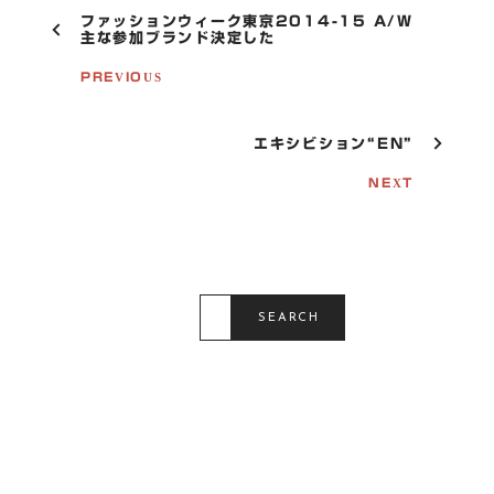
P
ファッションウィーク東京2014-15 A/W
O
主な参加ブランド決定した
S
T
PREVIOUS
N
A
V
エキシビション“EN”
I
G
NEXT
A
T
I
O
N
S
E
SEARCH
A
R
C
H
F
O
R
: