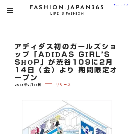
S
FASHION.JAPAN365
k
P
LIFE IS FASHION
i
R
I
p
M
t
A
o
R
アディダス初のガールズショ
Y
c
M
ップ「ADIDAS GIRL’S
o
E
SHOP」が渋谷109に2月
N
n
U
14日（金）より 期間限定オ
t
ープン
e
n
P
2014年2月13日
リリース
O
t
S
T
E
D
O
N