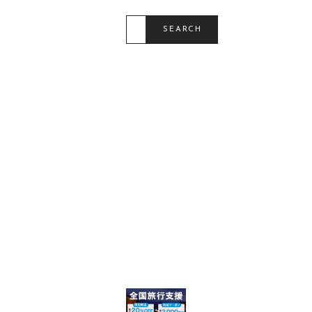
S
E
SEARCH
A
R
C
H
F
O
R
: