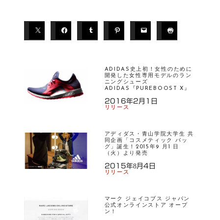
ADIDAS史上初！女性のために
開発した女性専用モデルのラン
ニングシューズ
ADIDAS『PUREBOOST X』
2016年2月1日
リリース
アディダス・青山学院大学生 共
同企画「コスメティック バッ
グ」誕生！2015年9 月1 日
（火）より発売
2015年8月4日
リリース
マーク ジェイコブス ジャパン
公式オンラインストア オープ
ン！