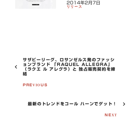
2014年2月7日
リリース
P
サザビーリーグ、ロサンゼルス発のファッシ
O
ョンブランド 「RAQUEL ALLEGRA」
（ラクエ ル アレグラ）と 独占販売契約を締
S
結
T
N
PREVIOUS
A
V
I
G
最新のトレンドをコール ハーンでゲット！
A
T
NEXT
I
O
N