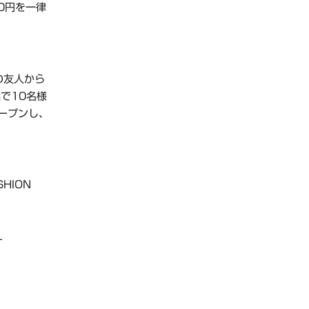
0円を一律
の友人から
で10名様
ープンし、
HION
L