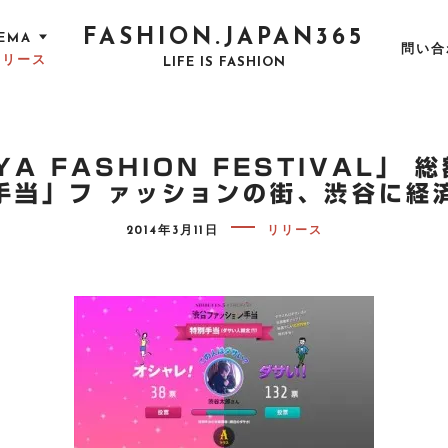
FASHION.JAPAN365
EMA
問い合
リリース
LIFE IS FASHION
A FASHION FESTIVAL」
手当」フ ァッションの街、渋谷に経
P
2014年3月11日
リリース
O
S
T
E
D
O
N