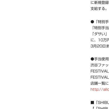
に新規登録
支給する。
●「特別手
「特別手当
「ダサい」
に、10万
3月20日
●手当使用
渋谷ファッシ
FESTIV
FESTI
店舗一覧に
http://al
■「SHIBU
【「SHIBU