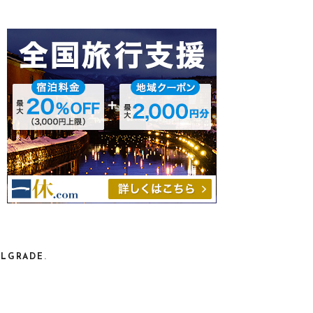
ELGRADE
.