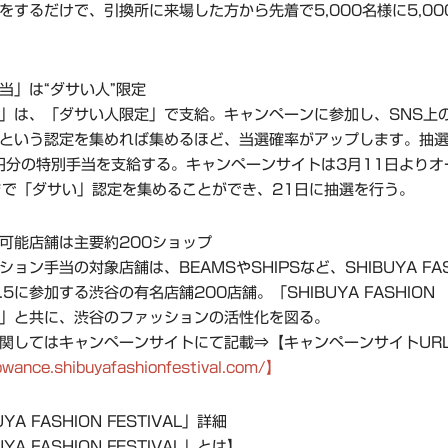
をするだけで、引換所に来場した方から先着で5,000名様に5,00
当」は“ダサい人”限定
」は、「ダサい人限定」で支給。キャンペーンに参加し、SNS上
という認定を集めれば集めるほど、当選確率がアップします。抽選
円分の特別手当を支給する。キャンペーンサイトは3月11日よりオ
まで「ダサい」認定を集めることができ、21日に抽選を行う。
可能店舗は主要約200ショップ
ョン手当の対象店舗は、BEAMSやSHIPSなど、SHIBUYA FAS
AL.5に参加する渋谷の有名店舗200店舗。「SHIBUYA FASHION
VAL」と共に、渋谷のファッションの活性化を図る。
関してはキャンペーンサイトにて記載⇒【キャンペーンサイトUR
lowance.shibuyafashionfestival.com/】
YA FASHION FESTIVAL」詳細
YA FASHION FESTIVAL」とは】