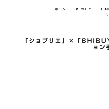
S
k
ホーム
RFWT
CIN
i
p
t
o
c
「ショプリエ」×「SHIBUY
o
ョン
n
t
e
n
t