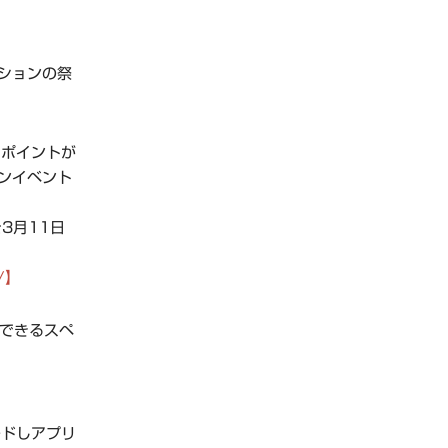
ションの祭
でポイントが
ンイベント
を3月11日
m/】
用できるスペ
ードしアプリ