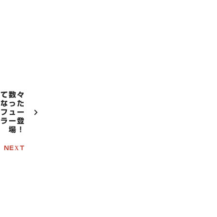
して数々
になった
（フュー
カラー登
場！
NEXT