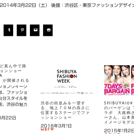
2014年3月22日（土） 後援：渋谷区・東京ファッションデザイ
ど真ん中で路
ョンショー
A
Y」が開催される
ションウイーク
は、ファッショ
自分スタイルを
渋谷の街並みを一望す
SHIBUYA109
街、渋谷の魅力
る、地上７０Ｍの高さに
のバーゲンは 
位置するステージでファ
ラボ 大政絢
0月22日
ッションショー
ーさん、山本
イメージモデ
2016年3月7日
MBFW
2015年7月2