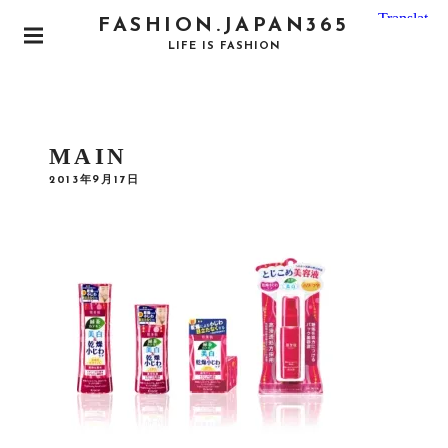
S
FASHION.JAPAN365
k
P
LIFE IS FASHION
i
R
I
p
M
t
A
o
R
MAIN
Y
c
M
P
2013年9月17日
o
E
O
N
S
n
T
U
E
t
D
e
O
N
n
t