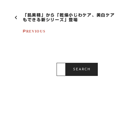
P
「肌美精」から「乾燥小じわケア、美白ケア
O
もできる新シリーズ」登場
S
T
PREVIOUS
N
A
V
I
G
S
A
E
SEARCH
T
A
R
I
C
O
H
F
N
O
R
: