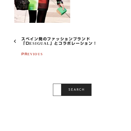
P
スペイン発のファッションブランド
O
「DESIGUAL」とコラボレーション！
S
T
PREVIOUS
N
A
V
I
G
S
A
E
SEARCH
T
A
R
I
C
O
H
F
N
O
R
: