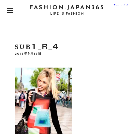
S
FASHION.JAPAN365
k
P
LIFE IS FASHION
i
R
I
p
M
t
A
o
R
SUB1_R_4
Y
c
M
P
2013年9月17日
o
E
O
N
S
n
T
U
E
t
D
e
O
N
n
t