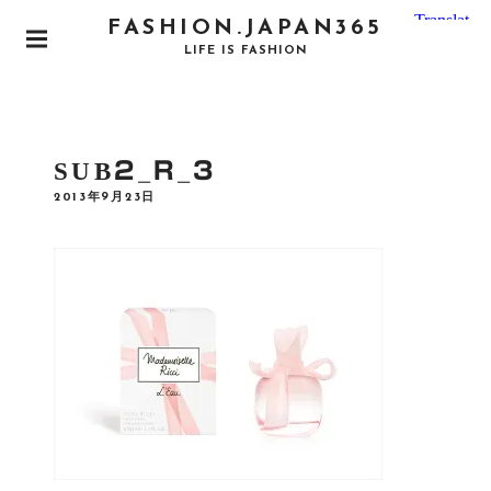
S
FASHION.JAPAN365
k
P
LIFE IS FASHION
i
R
I
p
M
t
A
o
R
SUB2_R_3
Y
c
M
P
2013年9月23日
o
E
O
N
S
n
T
U
E
t
D
e
O
N
n
t