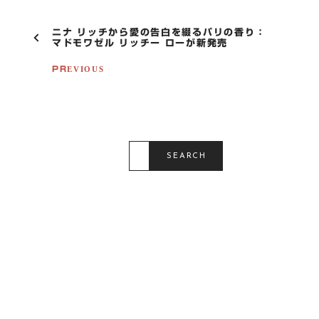
P
ニナ リッチから愛の告白を綴るパリの香り：
O
マドモワゼル リッチー ローが新発売
S
T
PREVIOUS
N
A
V
I
G
S
A
E
SEARCH
T
A
R
I
C
O
H
F
N
O
R
: