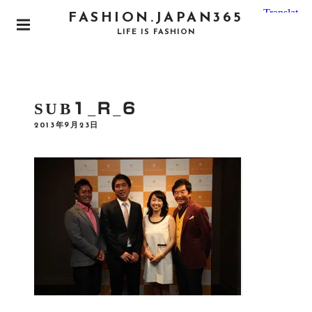
S
FASHION.JAPAN365
k
P
LIFE IS FASHION
i
R
I
p
M
t
A
o
R
SUB1_R_6
Y
c
M
P
2013年9月23日
o
E
O
N
S
n
T
U
E
t
D
e
O
N
n
t