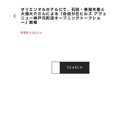
P
オリエンタルホテルにて、石田・東尾夫妻と
O
大畑大介さんによる「自由が丘ヒルズ アヴェ
ニュー神戸元町店オープニングトークショ
S
ー」開催
T
N
PREVIOUS
A
V
I
G
A
T
S
I
E
SEARCH
A
O
R
N
C
H
F
O
R
: