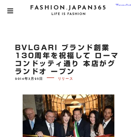
S
FASHION.JAPAN365
k
P
LIFE IS FASHION
i
R
I
p
M
t
A
o
R
BVLGARI ブランド創業
Y
c
M
130周年を祝福して ローマ
o
E
コンドッティ通り 本店がグ
N
n
U
ランドオ ープン
t
e
P
2014年3月25日
リリース
O
n
S
T
t
E
D
O
N