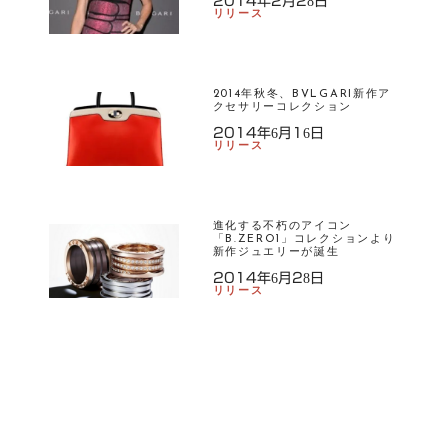
2014年2月28日
リリース
VL
GA
R
I
2014年秋冬、BVLGARI新作ア
クセサリーコレクション
フ
ァ
2014年6月16日
リリース
ッ
シ
ョ
ン
進化する不朽のアイコン
「B.ZERO1」コレクションより
新作ジュエリーが誕生
2014年6月28日
リリース