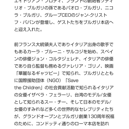
エイドリアン・ブロディ、ブランドの創始者ソティ
リオ・ブルガリの孫であるパオロ・ブルガリ、ニコ
ラ・ブルガリ、グループCEOのジャン-クリスト
フ・ババンが登壇し、ゲストたちをブルガリ本店へ
と迎え入れた。
前フランス大統領夫人でありイタリア出身の歌手で
もあるカーラ・ブルーニ・サルコジを始め、スペイ
ンの俳優ジョン・コルタジェレナ、イタリアの俳優
であり自ら監督も務めるヴァレリア・ゴリノ、映画
「華麗なるギャツビー」で知られ、ブルガリととも
に国際援助団体（NGO）「Save
the Children」の社会貢献活動で知られるイタリア
の女優イザベラ・フェラーリ、台湾のモデル/女優
として知られるスー・チー、そして日本のモデル/
女優のすみれなど多くの世界的なセレブリティたち
が、グランドオープンとブルガリ創業130周年祝福
のために、コンドッティ通りのローマ本店を訪れ