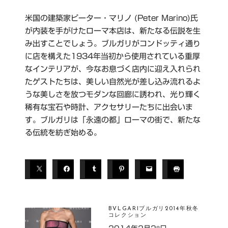
米国の建築家ピーター・マリノ (Peter Marino)氏
が内装を手がけたローマ本店は、新たなる伝説を生
み出すことでしょう。ブルガリがコンドッティ通り
に店を構えた1934年当初から使用されている重厚
なインテリアが、今なお息づく店内に迎え入れられ
たゲストたちは、美しい自然光が差し込み流れるよ
うな美しさを放つモダンな回廊に誘われ、光り輝く
稀有な宝石や時計、アクセサリーたちに出会いま
す。ブルガリは「永遠の都」ローマの街で、新たな
る伝統を紡ぎ始める。
T
A
G
S
BVLGARIブルガリ2014年秋冬
コレクション
B