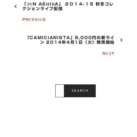
P
「JUN ASHIDA」 ２０１４-１５ 秋冬コレ
O
クションライブ配信
S
T
PREVIOUS
N
A
V
「CAMICIANISTA」5,000円の新ライ
I
ン 2014年4月1日（火）発売開始
G
A
NEXT
T
I
O
N
S
E
SEARCH
A
R
C
H
F
O
R
: