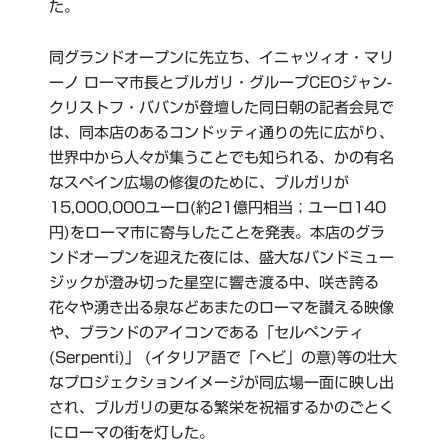
た。
同グランドオープンに先立ち、イニャツィオ・マリ
ーノ ローマ市長とブルガリ・グループCEOジャン-
クリストフ・ババンが登壇した同日朝の記者会見で
は、同本店のあるコンドッティ通りの先に広がり、
世界中から人々が集うことでも知られる、かの有名
なスペイン広場の修復のために、ブルガリが
15,000,000ユーロ(約21億円相当；ユーロ140
円)をローマ市に寄与したことを発表。本店のグラ
ンドオープンを迎えた夜には、盛大なバンドミュー
ジックが澄み切った星空に響き渡る中、咲き誇る
花々や湧き出る泉などあまたのローマを讃える映像
や、ブランドのアイコンである「セルペンティ
(Serpenti)」 (イタリア語で「ヘビ」の意)等の壮大
なプロジェクションイメージが同広場一面に映し出
され、ブルガリの更なる繁栄を祝福するかのごとく
にローマの街を灯した。