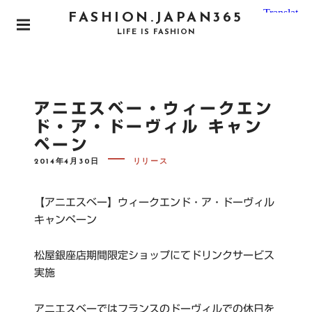
S
FASHION.JAPAN365
k
P
LIFE IS FASHION
i
R
I
p
M
t
A
o
R
アニエスベー・ウィークエン
Y
c
M
ド・ア・ドーヴィル キャン
o
E
ペーン
N
n
U
P
t
2014年4月30日
リリース
O
e
S
T
n
E
【アニエスベー】ウィークエンド・ア・ドーヴィル
D
t
O
キャンペーン
N
松屋銀座店期間限定ショップにてドリンクサービス
実施
アニエスベーではフランスのドーヴィルでの休日を