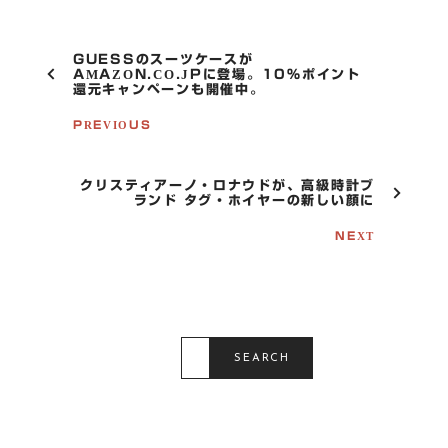
P
GUESSのスーツケースが
O
AMAZON.CO.JPに登場。10%ポイント
還元キャンペーンも開催中。
S
T
PREVIOUS
N
A
V
I
クリスティアーノ・ロナウドが、高級時計ブ
G
ランド タグ・ホイヤーの新しい顔に
A
T
NEXT
I
O
N
S
E
SEARCH
A
R
C
H
F
O
R
: