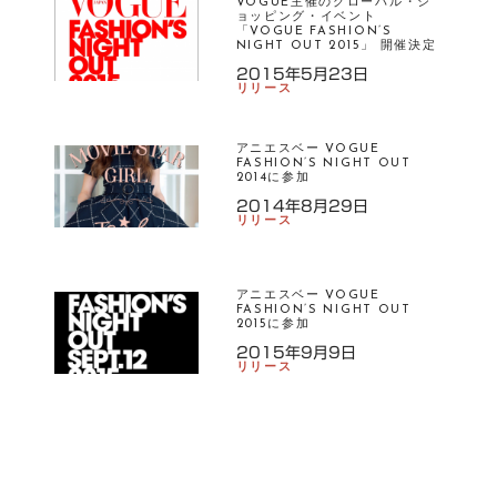
VOGUE主催のグローバル・シ
フ
ョッピング・イベント
ァ
「VOGUE FASHION’S
NIGHT OUT 2015」 開催決定
ッ
2015年5月23日
シ
リリース
ョ
ン
アニエスベー VOGUE
フ
FASHION’S NIGHT OUT
ァ
2014に参加
ッ
2014年8月29日
リリース
シ
ョ
ン
アニエスベー VOGUE
ズ
FASHION’S NIGHT OUT
・
2015に参加
ナ
2015年9月9日
リリース
イ
ト
・
ア
ウ
ト