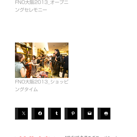
FNO大阪2013_オープニ
V
ングセレモニー
OG
U
E
イ
ベ
ン
ト
シ
ョ
ッ
ピ
FNO大阪2013_ショッピ
ン
ングタイム
グ
ナ
イ
ト
ア
ウ
ト