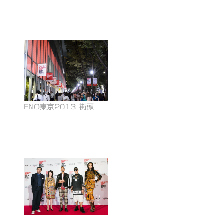
T
A
G
S
F
AS
FNO東京2013_街頭
HI
ON
'S
NI
GH
T
OU
T
F
N
O