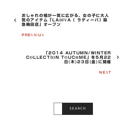
ヴ
ォ
P
おしゃれの幅が一気に広がる、女の子に大人
ー
O
気のアイテム「LADIVA（ ラディーバ）阪
急梅田店」オープン
S
グ
T
表
PREVIOUS
N
参
A
道
V
I
「2014 AUTUMN/WINTER
G
COLLECTION TOUCHME」を5月22
日(木)23日(金)に開催
A
T
NEXT
I
O
N
S
E
SEARCH
A
R
C
H
F
O
R