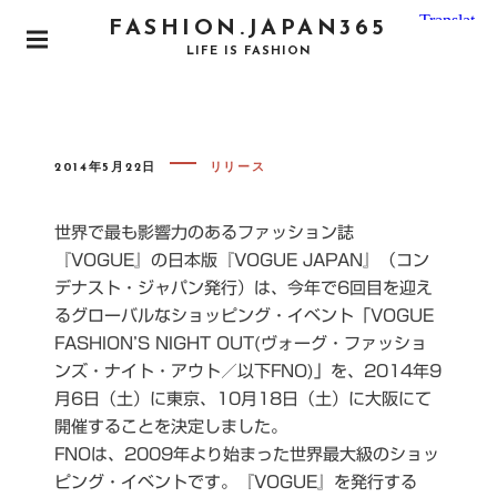
S
FASHION.JAPAN365
k
P
LIFE IS FASHION
i
R
I
p
M
t
A
o
R
Y
P
2014年5月22日
リリース
c
O
M
S
o
E
T
E
N
n
世界で最も影響力のあるファッション誌
D
U
O
t
『VOGUE』の日本版『VOGUE JAPAN』（コン
N
e
デナスト・ジャパン発行）
は、今年で6回目を迎え
n
るグローバルなショッピング・イベント「VOGUE
t
FASHION’S NIGHT OUT
(ヴォーグ・ファッショ
ンズ・ナイト・アウト／以下FNO)」を、2014年9
月6日（土）に東京、10月18日（土）
に大阪にて
開催することを決定しました。
FNOは、2009年より始まった世界最大級のショッ
ピング・イベントです。『VOGUE』を発行する