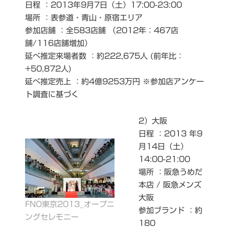
日程 ：2013年9月7日（土）17:00-23:00
場所 ：表参道・青山・原宿エリア
参加店舗 ：全583店舗 （2012年：467店
舗/116店舗増加）
延べ推定来場者数 ：約222,675人 (前年比：
+50,872人)
延べ推定売上 ：約4億9253万円 ※参加店アンケー
ト調査に基づく
2）大阪
日程 ：2013 年9
月14日（土）
14:00-21:00
場所 ：阪急うめだ
本店 / 阪急メンズ
大阪
FNO東京2013_オープニ
参加ブランド ：約
ングセレモニー
180