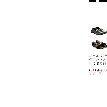
S
コ
ー
ル
ハ
ー
ン
コール ハ
グランドオ
して限定商
2014年9
リリース