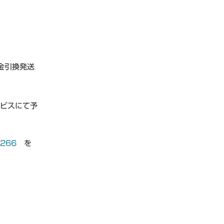
金引換発送
ービスにて予
?266
を