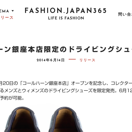
FASHION.JAPAN365
EMA
問い合
リリース
LIFE IS FASHION
ーン銀座本店限定のドライビングシ
P
2014年6月14日
リリース
O
S
T
E
D
6月20日の「コールハーン銀座本店」オープンを記念し、コレクタ
O
N
るメンズとウィメンズのドライビングシューズを限定発売。6月1
予約が可能。