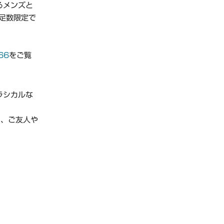
るメンズと
り足数限定で
266
をご覧
ラシカルな
り、ご友人や