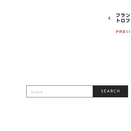
P
フラン
O
トロフ
S
PREVI
T
N
A
V
I
G
A
T
I
S
O
E
SEARCH
N
A
R
C
H
F
O
R
: