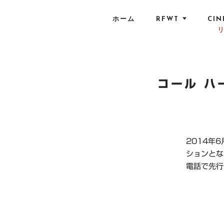
S
k
ホーム
RFWT
CIN
i
p
t
o
c
コール ハ
o
n
t
e
2014年
n
ションとな
t
電話で先行