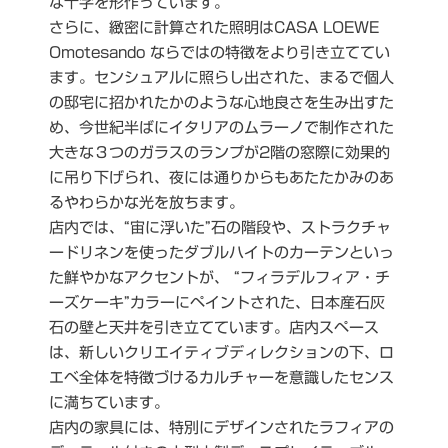
な十字を形作っています。
さらに、緻密に計算された照明はCASA LOEWE
Omotesando ならではの特徴をより引き立ててい
ます。センシュアルに照らし出された、まるで個人
の邸宅に招かれたかのような心地良さを生み出すた
め、今世紀半ばにイタリアのムラーノで制作された
大きな３つのガラスのランプが2階の窓際に効果的
に吊り下げられ、夜には通りからもあたたかみのあ
るやわらかな光を放ちます。
店内では、“宙に浮いた”石の階段や、ストラクチャ
ードリネンを使ったダブルハイトのカーテンといっ
た鮮やかなアクセントが、 “フィラデルフィア・チ
ーズケーキ”カラーにペイントされた、日本産石灰
石の壁と天井を引き立てています。店内スペース
は、新しいクリエイティブディレクションの下、ロ
エベ全体を特徴づけるカルチャーを意識したセンス
に満ちています。
店内の家具には、特別にデザインされたラフィアの