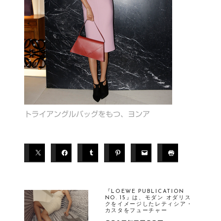
トライアングルバッグをもつ、ヨンア
T
A
G
S
『LOEWE PUBLICATION
L
NO. 15』は、モダン オダリス
OE
クをイメージしたレティシア・
カスタをフューチャー
W