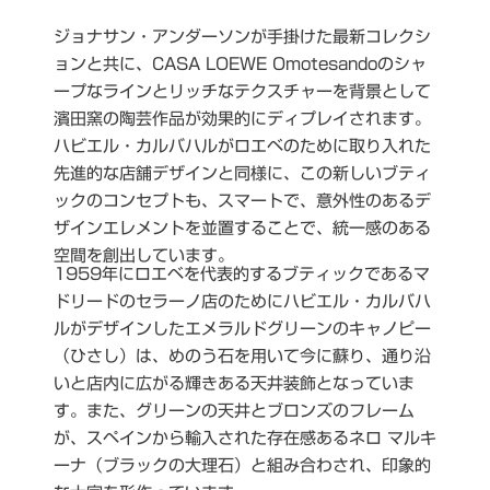
ジョナサン・アンダーソンが手掛けた最新コレクシ
ョンと共に、CASA LOEWE Omotesandoのシャ
ープなラインとリッチなテクスチャーを背景として
濱田窯の陶芸作品が効果的にディプレイされます。
ハビエル・カルバハルがロエベのために取り入れた
先進的な店舗デザインと同様に、この新しいブティ
ックのコンセプトも、スマートで、意外性のあるデ
ザインエレメントを並置することで、統一感のある
空間を創出しています。
1959年にロエベを代表的するブティックであるマ
ドリードのセラーノ店のためにハビエル・カルバハ
ルがデザインしたエメラルドグリーンのキャノピー
（ひさし）は、めのう石を用いて今に蘇り、通り沿
いと店内に広がる輝きある天井装飾となっていま
す。また、グリーンの天井とブロンズのフレーム
が、スペインから輸入された存在感あるネロ マルキ
ーナ（ブラックの大理石）と組み合わされ、印象的