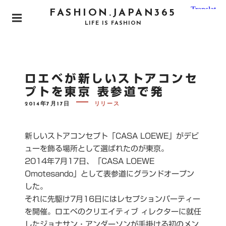
S
FASHION.JAPAN365
k
P
LIFE IS FASHION
i
R
I
p
M
t
A
o
R
ロエベが新しいストアコンセ
Y
c
M
プトを東京 表参道で発
o
E
N
P
2014年7月17日
リリース
n
O
U
S
t
T
e
E
新しいストアコンセプト「CASA LOEWE」がデビ
D
n
O
ューを飾る場所として選ばれたのが東京。
N
t
2014年7月17日、「CASA LOEWE
Omotesando」として表参道にグランドオープン
した。
それに先駆け7月16日にはレセプションパーティー
を開催。ロエベのクリエイティブ ィレクターに就任
したジョナサン・アンダーソンが手掛ける初のメン