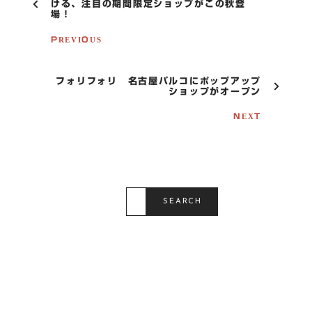
O
ける、注目の期間限定ショップがこの秋登
場！
S
T
PREVIOUS
N
A
V
I
フォリフォリ 名古屋パルコにポップアップ
G
ショップがオープン
A
T
NEXT
I
O
N
S
E
SEARCH
A
R
C
H
F
O
R
: