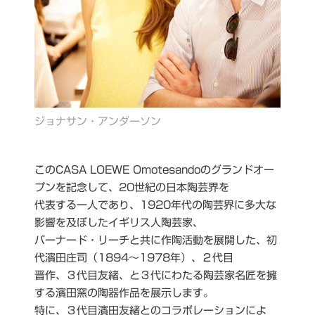
ジョナサン・アンダーソン
このCASA LOEWE Omotesandoのグランドオー
プンを記念して、20世紀の日本陶芸界を
代表する一人であり、1920年代の陶芸界に多大な
影響を及ぼしたイギリス人陶芸家、
バーナード・リーチと共に作陶活動を展開した、初
代濱田庄司（1894～1978年）、２代目
晋作、３代目友緒、と３代にわたる陶芸家名匠を擁
する濱田窯の陶器作品を展示します。
特に、３代目濱田友緒とのコラボレーションによ