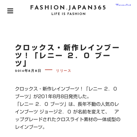
S
FASHION.JAPAN365
k
P
LIFE IS FASHION
i
R
I
p
M
t
A
o
R
クロックス・新作レインブー
Y
c
M
ツ！「レニー ２．０ ブー
o
E
ツ」
N
n
U
P
t
2014年8月8日
リリース
O
e
S
T
n
E
クロックス・新作レインブーツ！「レニー ２．０
D
t
O
ブーツ」が201年8月8日発売した。
N
「レニー ２．０ ブーツ」は、長年不動の人気のレ
インブーツ ジョージ２．０ が名前を変えて、 ア
ップグレードされたクロスライト素材の一体成型の
レインブーツ。