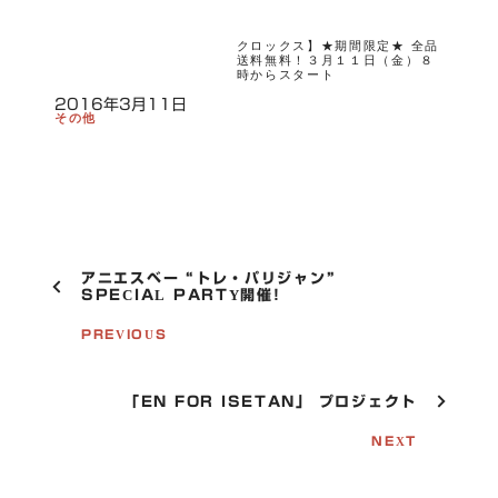
クロックス】★期間限定★ 全品
送料無料！３月１１日（金）８
時からスタート
2016年3月11日
その他
P
アニエスベー “トレ・パリジャン”
O
SPECIAL PARTY開催!
S
T
PREVIOUS
N
A
V
「EN FOR ISETAN」 プロジェクト
I
G
NEXT
A
T
I