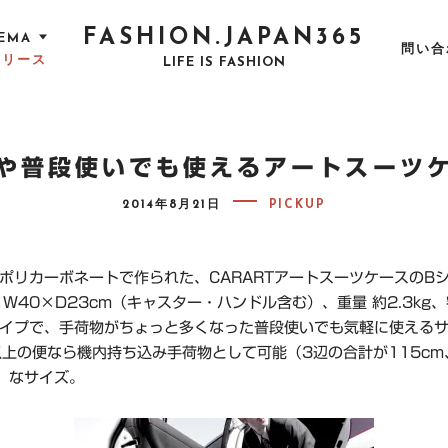
FASHION.JAPAN365
EMA
問い合
リリース
LIFE IS FASHION
や普段使いでも使えるアートスーツ
P
2014年8月21日
PICKUP
O
S
T
E
D
ポリカーボネートで作られた、CARARTアートスーツケースのB
O
W40×D23cm
（キャスター・ハンドル含む）、
重量
約2.3kg
N
イプで、手荷物がちょっと多くなった普段使いでも気軽に使える
以上の便なら機内持ち込み手荷物として可能（3辺の合計が115cm
内）なサイズ。