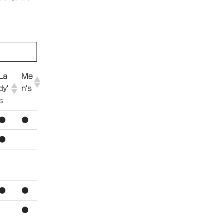
La
Me
dy'
n's
s
●
●
●
●
●
●