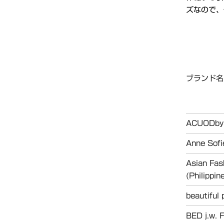
ズなので、
ブランド名
ACUODb
Anne Sof
Asian Fa
(Philippin
beautiful 
BED j.w.