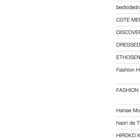
bedsided
COTE ME
DISCOVE
DRESSE
ETHOSE
Fashion 
FASHION
Hanae Mor
haori de T
HIROKO 