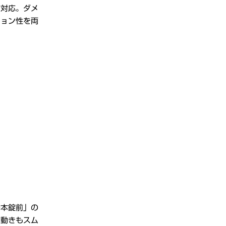
に対応。ダメ
ション性を両
乃本錠前」の
、動きもスム