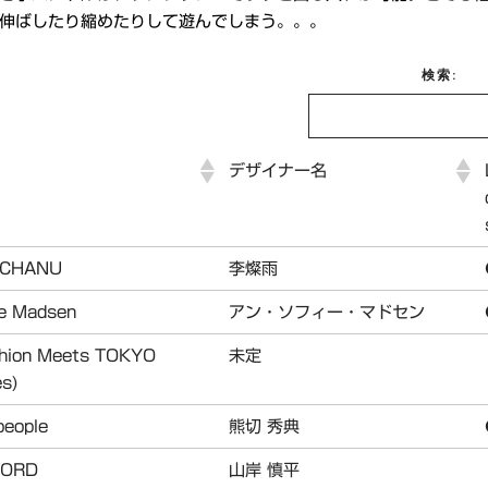
伸ばしたり縮めたりして遊んでしまう。。。
検索:
デザイナー名
yCHANU
李燦雨
ie Madsen
アン・ソフィー・マドセン
shion Meets TOKYO
未定
es)
people
熊切 秀典
 FORD
山岸 慎平