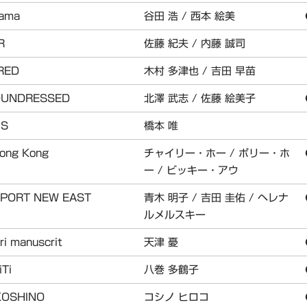
rama
谷田 浩 / 西本 絵美
R
佐藤 紀夫 / 内藤 誠司
RED
木村 多津也 / 吉田 早苗
DUNDRESSED
北澤 武志 / 佐藤 絵美子
NS
橋本 唯
Hong Kong
チャイリー・ホー / ポリー・ホ
ー / ビッキー・アウ
 PORT NEW EAST
青木 明子 / 吉田 圭佑 / ヘレナ
ルメルスキー
i manuscrit
天津 憂
iTi
八巻 多鶴子
KOSHINO
コシノ ヒロコ