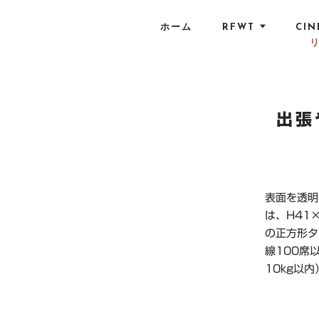
S
k
ホーム
RFWT
CIN
i
p
t
o
c
出張
o
n
t
e
表面を透明
n
は、H41×
t
の正方形タ
線100席
10kg以