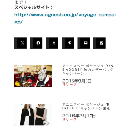
まで！
スペシャルサイト：
http://www.agnesb.co.jp/voyage_campai
gn/
T
A
G
S
アニエスベー ボヤージュ “ON
ア
S’ADORE!” 秋のレザーバッグ
ニ
キャンペーン
エ
2015年9月5日
リリース
ス
ベ
ー
アニエスベー ボヤージュ “B.
FRESH !!”キャンペーン開催
2016年2月17日
リリース