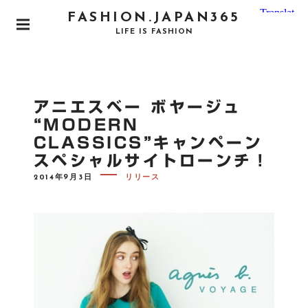
S
FASHION.JAPAN365
k
P
LIFE IS FASHION
i
R
I
p
M
t
A
o
R
アニエスベー ボヤージュ
Y
c
M
“MODERN
o
E
CLASSICS”キャンペーン
N
n
U
スペシャルサイトローンチ！
t
e
P
2014年9月3日
リリース
O
n
S
T
t
E
D
O
N