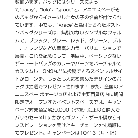
数揃います。バッグにはシリーズによっ
て“daisy”、“lola”、“grace”と、アニエスベーがそ
のバッグからイメージした女の子の名前が付けられ
ています。中でも、“grace”と名付けられたボスト
ンバッグシリーズは、無駄のないシンプルなフォル
ムで、ブラック、グレー、レッド、グリーン、ブル
ー、オレンジなどの豊富なカラーバリエーションで
展開。これを記念にして、期間中、ベーシックなレ
ザートートバッグのカラーやパーツをバーチャルで
カスタムし、SNSなどに投稿できるスペシャルサイ
トがローンチ。もっとも人気を集めたデザインのバ
ッグは抽選でプレゼントされます！ また、全国のア
ニエスベー ボヤージュ店および主要百貨店内に期間
限定でオープンするイベントスペースでは、キャン
ペーン対象商品¥20,000（税抜）以上のご購入で
パリのセーヌ川にかかるポン・デ・ザール橋からイ
ンスピレーションを受けたキーチェーンを先着順に
てプレゼント。キャンペーンは10/13（月・祝）