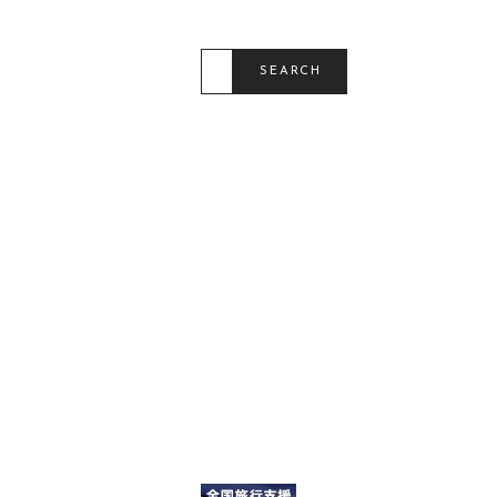
O
N
S
E
SEARCH
A
R
C
H
F
O
R
: