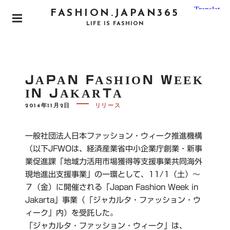
S
FASHION.JAPAN365
k
P
LIFE IS FASHION
i
R
I
p
M
t
A
o
R
JAPAN FASHION WEEK
Y
c
M
IN JAKARTA
o
E
N
P
2014年11月2日
リリース
n
O
U
S
t
T
e
E
一般社団法人日本ファッション・ウィーク推進機構
D
n
O
（以下JFWOは、経済産業省中小企業庁創業・新事
N
t
業促進課「地域力活用市場獲得等支援事業共同海外
現地進出支援事業」の一環として、11/1（土）〜
７（金）に開催される「Japan Fashion Week in
Jakarta」事業（「ジャカルタ・ファッション・ウ
ィーク」内）を受託した。
「ジャカルタ・ファッション・ウィーク」は、