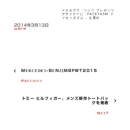
メルセデス・ベンツ プレゼンツ
デザイナーに「FACETASM フ
ァセッタズム 」を選出
2014年3月13日
MBFW
P
MERCEDES-BENZ|MBFWT2015
O
S
PREVIOUS
T
N
A
トミー ヒルフィガー、メンズ新作トートバッ
V
グを発表
I
G
NEXT
A
T
I