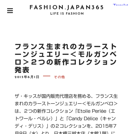
S
FASHION.JAPAN365
k
P
LIFE IS FASHION
i
R
I
p
M
t
A
o
R
フランス生まれのカラースト
Y
c
M
ーンジュエリー＜モルガンベ
o
E
ロ＞２つの新作コレクション
N
n
U
発表
t
e
P
2015年6月1日
その他
O
n
S
T
t
E
ザ・キッスが国内販売代理店を務める、フランス生
D
O
まれのカラーストーンジュエリー＜モルガンベロ＞
N
は、２つの新作コレクション「Etoile Perlée（エ
トワール・ペルレ）」と「Candy Délice（キャン
ディ・デリス）」の２コレクションを、2015年7
月8日（水）より、日本橋三越本店（本館1階）に