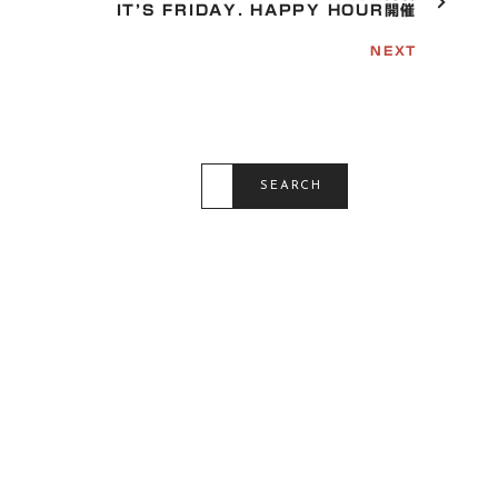
V
IT’S FRIDAY. HAPPY HOUR開催
I
G
NEXT
A
T
I
O
N
S
E
SEARCH
A
R
C
H
F
O
R
: