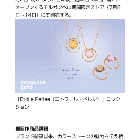
オープンするモルガンベロ期間限定ストア（7月8
日～14日）にて発売する。
「Etoile Perlée（エトワール・ペルレ）」コレク
ション
■新作商品詳細
ブランド創設以来、カラーストーンの魅力を伝え続