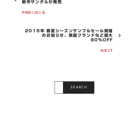
O
新作サンダルが発売
S
T
PREVIOUS
N
A
V
2015年 春夏シーズンサンプルセール開催
I
のお知らせ。英国ブランドなど最大
G
80%OFF
A
T
NEXT
I
O
N
S
E
SEARCH
A
R
C
H
F
O
R
: