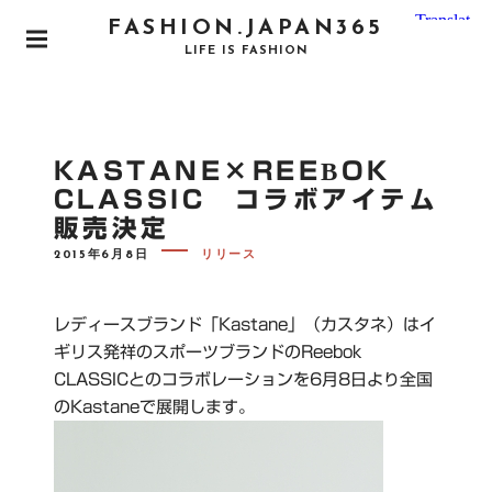
S
FASHION.JAPAN365
k
P
LIFE IS FASHION
i
R
I
p
M
t
A
o
R
KASTANE×REEBOK
Y
c
M
CLASSIC コラボアイテム
o
E
販売決定
N
n
U
P
t
2015年6月8日
リリース
O
e
S
T
n
E
レディースブランド「Kastane」（カスタネ）はイ
D
t
O
ギリス発祥のスポーツブランドのReebok
N
CLASSICとのコラボレーションを6月8日より全国
のKastaneで展開します。