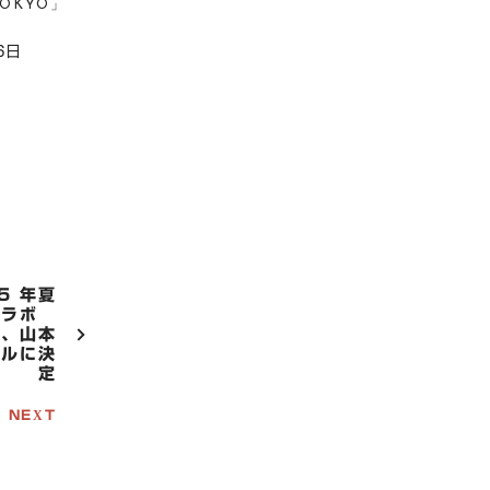
TOKYO」
6日
5 年夏
とコラボ
ん、山本
デルに決
定
NEXT