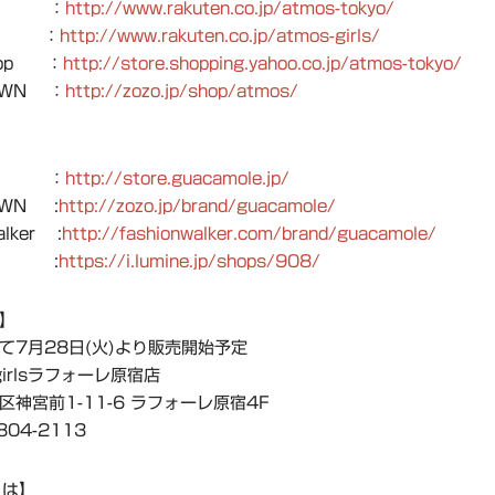
 ：
http://www.rakuten.co.jp/atmos-tokyo/
 ：
http://www.rakuten.co.jp/atmos-girls/
shop ：
http://store.shopping.yahoo.co.jp/atmos-tokyo/
OWN ：
http://zozo.jp/shop/atmos/
イト ：
http://store.guacamole.jp/
OWN :
http://zozo.jp/brand/guacamole/
alker :
http://fashionwalker.com/brand/guacamole/
INE :
https://i.lumine.jp/shops/908/
】
て7月28日(火)より販売開始予定
 girlsラフォーレ原宿店
区神宮前1-11-6 ラフォーレ原宿4F
6804-2113
とは】