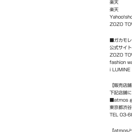
楽天
楽天
Yahoo!
ZOZO T
■ガカモレ
公式サ
ZOZO T
fashion w
i LUM
【販売店舗
下記店舗に
■atmos
東京都渋谷
TEL 03-
【atmos