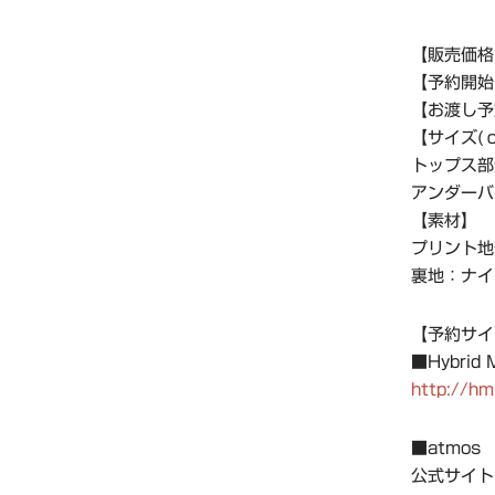
【販売価
【予約開
【お渡し予
【サイズ(
トップス部分
アンダーバス
【素材】
プリント地
裏地：ナイ
【予約サイ
■Hybri
http://hm
■atmos
公式サ