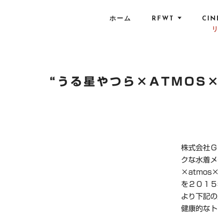
S
k
ホーム
RFWT
CIN
i
p
t
o
c
“うる星やつら×ATMOS
o
n
t
e
n
株式会社Ｇ
t
クな水着メ
×atmo
を２０１５
より下記の
健康的なト