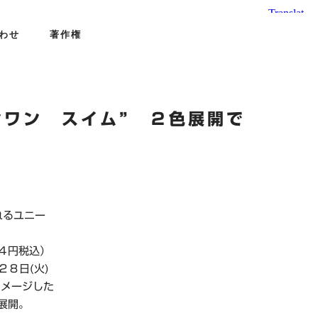
わせ
著作権
ンワン スイム” ２色展開で
れるユニー
８４円税込）
８日(火)
イメージした
展開。