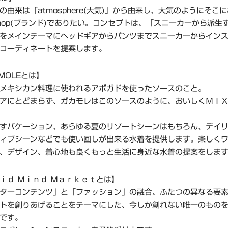
の由来は「atmosphere(大気)」から由来し、大気のようにそこ
hop(ブランド)でありたい。コンセプトは、「スニーカーから派生
をメインテーマにヘッドギアからパンツまでスニーカーからイン
コーディネートを提案します。
MOLEとは】
メキシカン料理に使われるアボガドを使ったソースのこと。
アにとどまらず、ガカモレはこのソースのように、おいしくＭＩ
すバケーション、あらゆる夏のリゾートシーンはもちろん、デイ
ィブシーンなどでも使い回しが出来る水着を提供します。楽しく
、デザイン、着心地も良くもっと生活に身近な水着の提案をしま
ｉｄ Ｍｉｎｄ Ｍａｒｋｅｔとは】
ターコンテンツ」と「ファッション」の融合、ふたつの異なる要
トを創りあげることをテーマにした、今しか創れない唯一のもの
です。