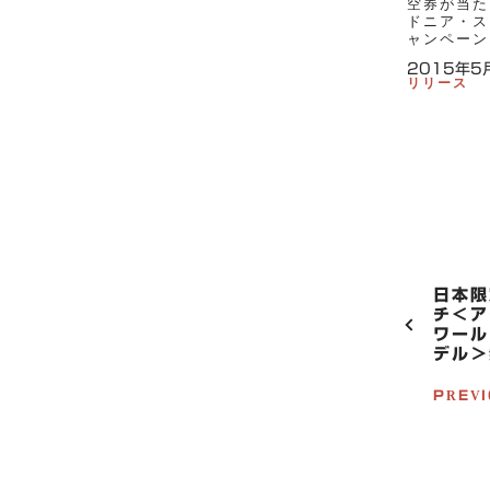
空券が当た
ドニア・ス
ャンペーン
2015年5
リリース
P
日本限
O
チ＜ア
ワール
S
デル＞
T
N
PREV
A
V
I
G