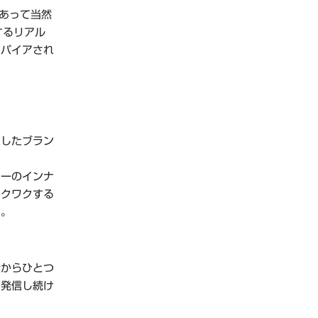
にあって当然
するリアル
スパイアされ
Ｘしたブラン
リーのインナ
ワクワクする
す。
素からひとつ
を発信し続け