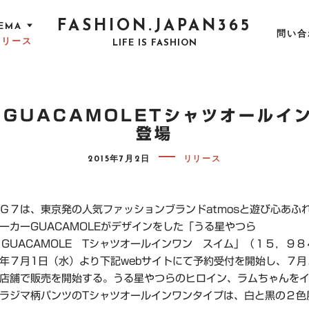
FASHION.JAPAN365
EMA
問い合
リリース
LIFE IS FASHION
×GUACAMOLETシャツオールイ
登場
P
2015年7月2日
リリース
O
S
T
E
D
Ｇ７は、東京発の人気ファッションブランドatmosと遊び心あふ
O
ーカーGUACAMOLEがデザインをした「うる星やつら
N
s×GUACAMOLE Tシャツオールインワン スイム」（１５，９
年７月1日（水）より下記webサイトにて予約受付を開始し、７月２
店舗で販売を開始する。うる星やつらのヒロイン、ラムちゃんを
ラジマ柄パンツのTシャツオールインワンタイプは、白と黒の２色