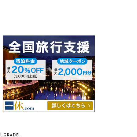
ELGRADE
.