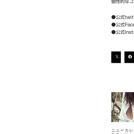
個性的なコ
●公式tw
●公式Fac
●公式Ins
ニューカレ