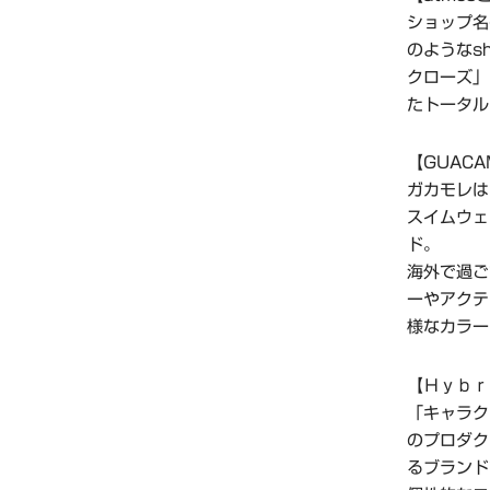
ショップ名
のようなs
クローズ」
たトータル
【GUACA
ガカモレは
スイムウェ
ド。
海外で過ご
ーやアクテ
様なカラー
【Ｈｙｂｒ
「キャラク
のプロダク
るブランド