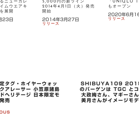
るニューカレ
5,000円の新ライン
「UNIQLO 
イムウエアキ
2014年4月1日（火）発売
もオープン
を展開
開始
2020年6月1
リリース
月23日
2014年3月27日
リリース
定タグ・ホイヤーウォッ
SHIBUYA109 201
クアレーサー 小笠原諸島
のバーゲンは TGC 
ドヘリテージ 日本限定モ
大政絢さん、マギーさ
発売
美月さんがイメージモ
IOUS