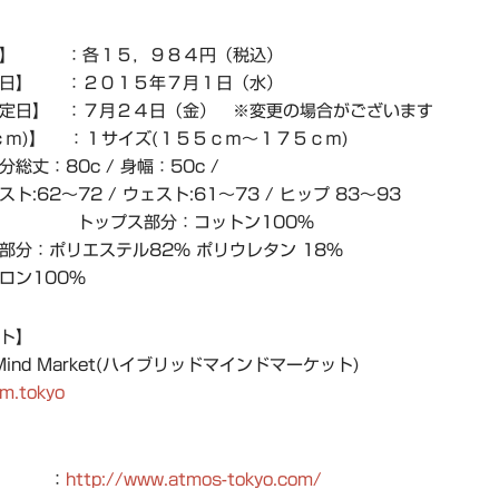
格】 ：各１５，９８４円（税込）
始日】 ：２０１５年７月１日（水）
定日】 ：７月２４日（金） ※変更の場合がございます
ｃｍ)】 ：１サイズ(１５５ｃｍ～１７５ｃｍ)
総丈：80c / 身幅：50c /
ト:62〜72 / ウェスト:61〜73 / ヒップ 83〜93
 トップス部分：コットン100%
部分：ポリエステル82% ポリウレタン 18%
ロン100%
ト】
d Mind Market(ハイブリッドマインドマーケット)
m.tokyo
イト ：
http://www.atmos-tokyo.com/