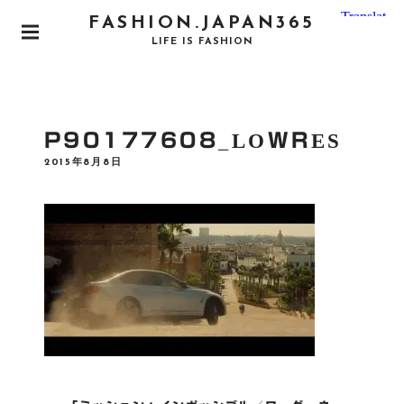
S
FASHION.JAPAN365
k
P
LIFE IS FASHION
i
R
I
p
M
t
A
o
R
P90177608_LOWRES
Y
c
M
P
2015年8月8日
o
E
O
N
S
n
T
U
E
t
D
e
O
N
n
t