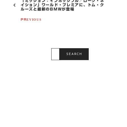
P
「ミッション：インポッシブル／ローグ・ネ
O
イション」ワールド・プレミアに、トム・ク
ルーズと最新のBMWが登場
S
T
PREVIOUS
N
A
V
I
G
A
S
T
E
SEARCH
I
A
R
O
C
N
H
F
O
R
: