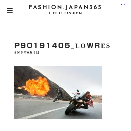
S
FASHION.JAPAN365
k
P
LIFE IS FASHION
i
R
I
p
M
t
A
o
R
P90191405_LOWRES
Y
c
M
P
2015年8月8日
o
E
O
N
S
n
T
U
E
t
D
e
O
N
n
t