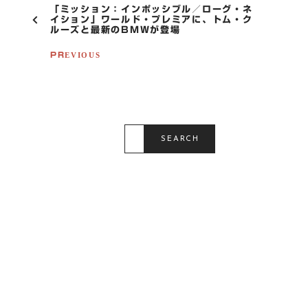
P
「ミッション：インポッシブル／ローグ・ネ
O
イション」ワールド・プレミアに、トム・ク
ルーズと最新のBMWが登場
S
T
PREVIOUS
N
A
V
I
G
A
S
T
E
SEARCH
I
A
R
O
C
N
H
F
O
R
: