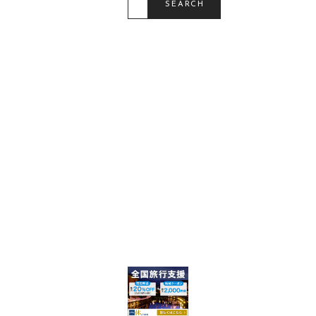
SEARCH
A
R
C
H
F
O
R
: