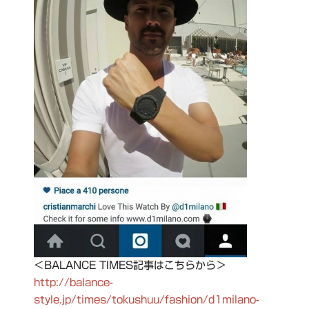
＜BALANCE TIMES記事はこちらから＞
http://balance-
style.jp/times/tokushuu/fashion/d1milano-