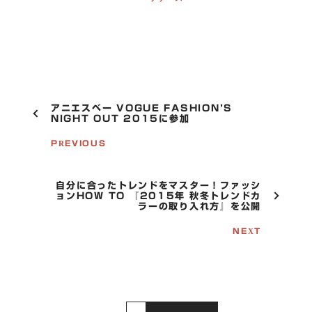
P
アニエスベー VOGUE FASHION’S
O
NIGHT OUT 2015に参加
S
T
PREVIOUS
N
A
V
自分に合ったトレンドをマスター！ファッシ
I
ョンHOW TO 『2015年 秋冬トレンドカ
G
ラーの取り入れ方』を公開
A
T
NEXT
I
O
N
S
E