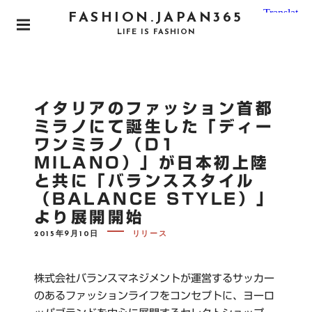
S
FASHION.JAPAN365
k
P
LIFE IS FASHION
i
R
I
p
M
t
A
o
R
イタリアのファッション首都
Y
c
M
ミラノにて誕生した「ディー
o
E
ワンミラノ（D1
N
n
U
MILANO）」が日本初上陸
t
と共に「バランススタイル
e
（BALANCE STYLE）」
n
より展開開始
t
P
2015年9月10日
リリース
O
S
T
E
株式会社バランスマネジメントが運営するサッカー
D
O
のあるファッションライフをコンセプトに、ヨーロ
N