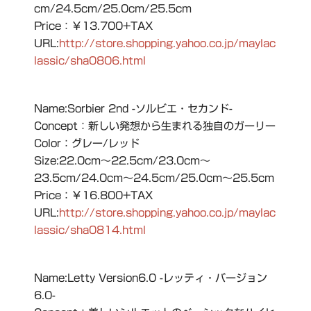
cm/24.5cm/25.0cm/25.5cm
Price：￥13.700+TAX
URL:
http://store.shopping.yahoo.co.jp/maylac
lassic/sha0806.html
Name:Sorbier 2nd -ソルビエ・セカンド-
Concept：新しい発想から生まれる独自のガーリー
Color：グレー/レッド
Size:22.0cm～22.5cm/23.0cm～
23.5cm/24.0cm～24.5cm/25.0cm～25.5cm
Price：￥16.800+TAX
URL:
http://store.shopping.yahoo.co.jp/maylac
lassic/sha0814.html
Name:Letty Version6.0 -レッティ・バージョン
6.0-