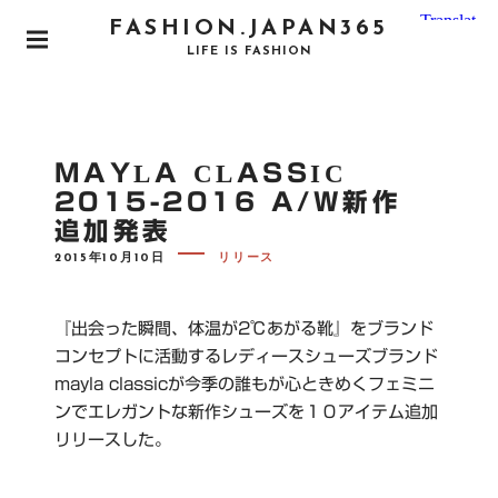
S
FASHION.JAPAN365
k
P
LIFE IS FASHION
i
R
I
p
M
t
A
o
R
MAYLA CLASSIC
Y
c
M
2015-2016 A/W新作
o
E
追加発表
N
n
U
P
t
2015年10月10日
リリース
O
e
S
T
n
E
『出会った瞬間、体温が2℃あがる靴』をブランド
D
t
O
コンセプトに活動するレディースシューズブランド
N
mayla classicが今季の誰もが心ときめくフェミニ
ンでエレガントな新作シューズを１０アイテム追加
リリースした。