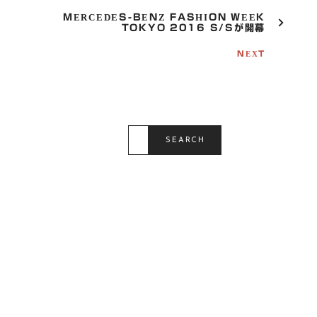
A
V
MERCEDES-BENZ FASHION WEEK
I
TOKYO 2016 S/Sが開幕
G
A
NEXT
T
I
O
N
S
E
SEARCH
A
R
C
H
F
O
R
: