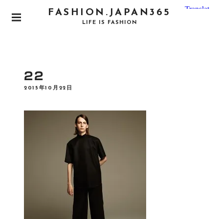
S
FASHION.JAPAN365
k
P
LIFE IS FASHION
i
R
I
p
M
t
A
o
R
22
Y
c
M
P
2015年10月22日
o
E
O
N
S
n
T
U
E
t
D
e
O
N
n
t