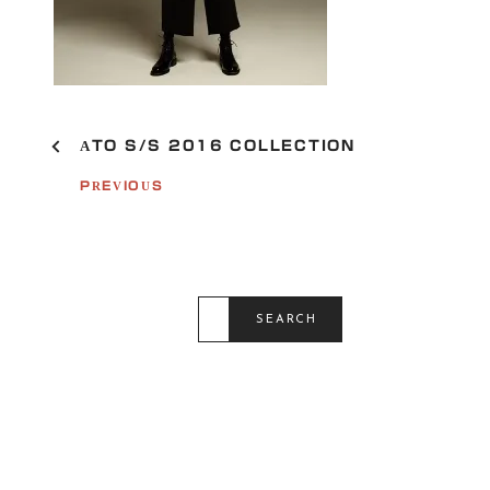
P
ATO S/S 2016 COLLECTION
O
S
PREVIOUS
T
N
A
V
I
G
S
E
A
SEARCH
A
T
R
C
I
H
O
F
O
N
R
: