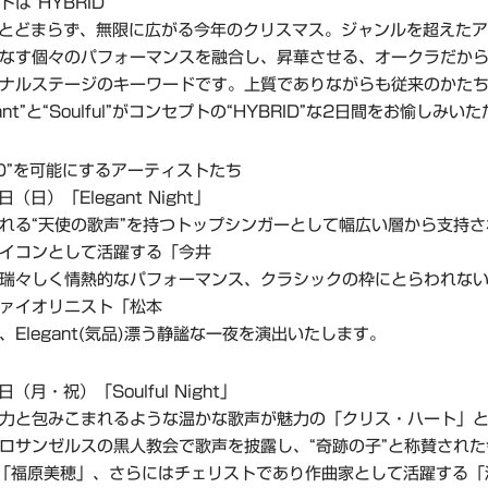
は“HYBRID”
にとどまらず、無限に広がる今年のクリスマス。ジャンルを超えた
なす個々のパフォーマンスを融合し、昇華させる、オークラだか
ナルステージのキーワードです。上質でありながらも従来のかた
gant”と“Soulful”がコンセプトの“HYBRID”な2日間をお愉しみ
RID”を可能にするアーティストたち
（日）「Elegant Night」
れる“天使の歌声”を持つトップシンガーとして幅広い層から支持
イコンとして活躍する「今井
瑞々しく情熱的なパフォーマンス、クラシックの枠にとらわれな
ァイオリニスト「松本
、Elegant(気品)漂う静謐な一夜を演出いたします。
（月・祝）「Soulful Night」
力と包みこまれるような温かな歌声が魅力の「クリス・ハート」
ロサンゼルスの黒人教会で歌声を披露し、“奇跡の子”と称賛され
「福原美穂」、さらにはチェリストであり作曲家として活躍する「