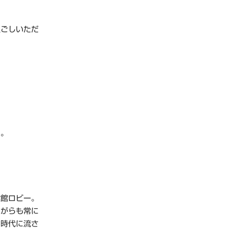
過ごしいただ
す。
本館ロビー。
ながらも常に
。時代に流さ