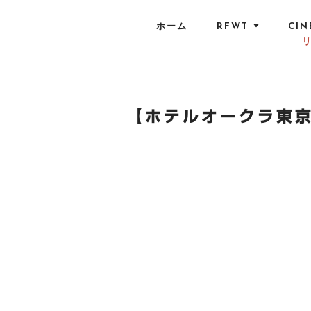
S
k
ホーム
RFWT
CIN
i
p
t
o
c
【ホテルオークラ東京】
o
n
t
e
n
t