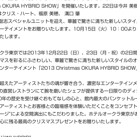
mas OKURA HYBRID SHOW」を開催いたします。22日は今井 美樹 
はクリス・ハート、福原 美穂、 溝口 肇
武部 聡志スペシャルユニットを迎え、華麗で驚きに満ちた新しいスタ
ーテイメントをお贈りいたします。10月15日（火）10：00よ
たします。
クラ東京では2013年12月22日（日）、23日（月・祝）の2日
マスを彩るにふさわしい、華麗で驚きに満ちた新しいスタイルの
ターテイメント「2013 Christmas OKURA HYBRID SH
超えたアーティストたちの魂が響き合う、濃密なエンターテイン
の直営レストランにて腕を磨いたシェフが提供する一日限りのディ
0年の歴史を受け継ぐおもてなしの心と、館内最大のバンケットル
アーティストとお客様との臨場感を体験いただくことをコンセプト
ージ”による空間演出にもこだわりました。ホテルオークラ東京が
心に残る最高のクリスマスプレゼントをお贈りいたします。