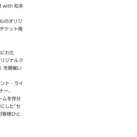
with 松本
イルのオリジ
りチケット発
間にわた
オリジナルク
OW」を開催い
メント・ライ
ナー。
ームを存分
にした“セ
お客様ひと