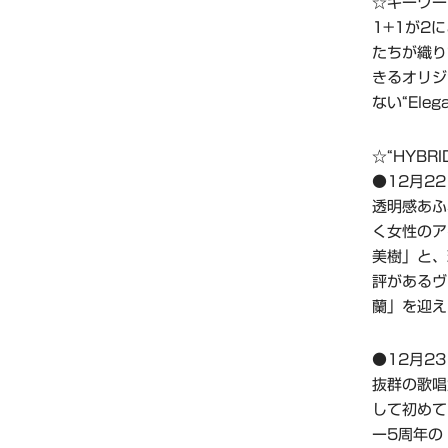
☆キーワード
1+1が2
たちが織り
きるオリジ
ない“Ele
☆“HYB
●12月22日
透明感あふ
く女性のア
美樹」と、
評があるヴ
蘭」を迎え
●12月23日
抜群の歌唱
して初めて
ー5周年の