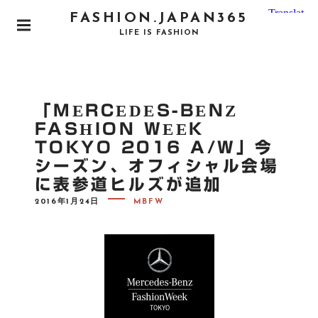
S
FASHION.JAPAN365
k
P
LIFE IS FASHION
i
R
I
p
M
t
A
o
R
「MERCEDES-BENZ
Y
c
M
FASHION WEEK
o
E
TOKYO 2016 A/W」今
N
n
U
シーズン、オフィシャル会場
t
に表参道ヒルズが追加
e
n
P
2016年1月24日
MBFW
O
t
S
T
E
D
O
N