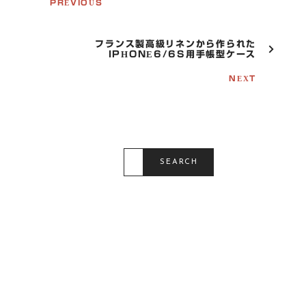
PREVIOUS
A
V
I
G
フランス製高級リネンから作られた
IPHONE6/6S用手帳型ケース
A
T
NEXT
I
O
N
S
E
SEARCH
A
R
C
H
F
O
R
: