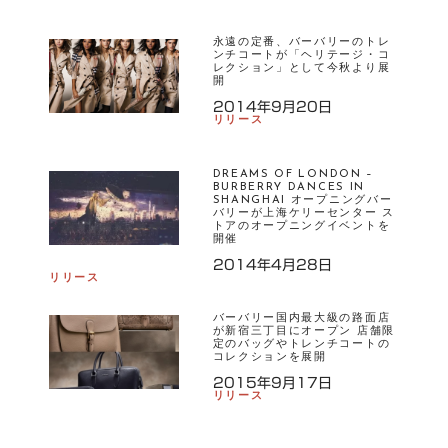
G
S
永遠の定番、バーバリーのトレ
ンチコートが「ヘリテージ・コ
レクション」として今秋より展
B
開
UR
2014年9月20日
リリース
BE
RR
Y
DREAMS OF LONDON –
BURBERRY DANCES IN
バ
SHANGHAI オープニングバー
ー
バリーが上海ケリーセンター ス
トアのオープニングイベントを
バ
開催
リ
2014年4月28日
ー
リリース
バーバリー国内最大級の路面店
が新宿三丁目にオープン 店舗限
定のバッグやトレンチコートの
コレクションを展開
2015年9月17日
リリース