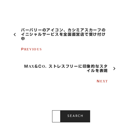
P
バーバリーのアイコン、カシミアスカーフの
O
イニシャルサービスを全国直営店で受け付け
中
S
T
PREVIOUS
N
A
V
I
MAX&CO. ストレスフリーに印象的なスタ
G
イルを表現
A
T
NEXT
I
O
N
S
E
SEARCH
A
R
C
H