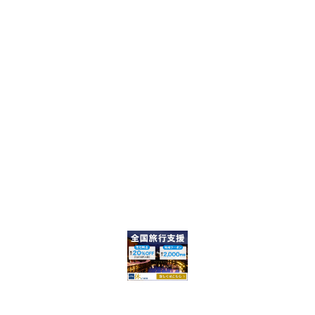
F
O
R
: