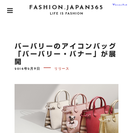
S
FASHION.JAPAN365
k
P
LIFE IS FASHION
i
R
I
p
M
t
A
o
R
バーバリーのアイコンバッグ
Y
c
M
「バーバリー・バナー」が展
o
E
開
N
n
U
P
t
2016年2月9日
リリース
O
e
S
T
n
E
D
t
O
N