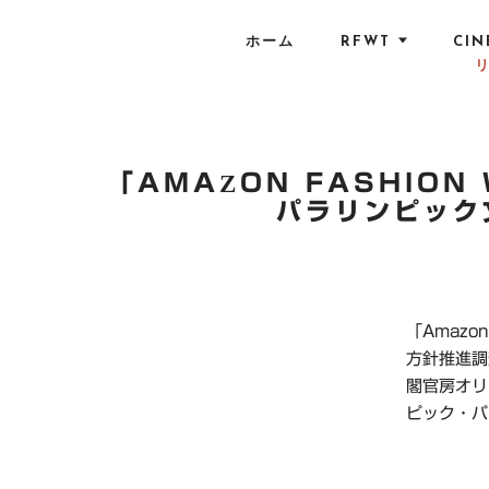
S
k
ホーム
RFWT
CIN
i
p
t
o
c
「AMAZON FASHION
o
パラリンピック
n
t
e
n
「Amazo
t
方針推進調
閣官房オリ
ピック・パ