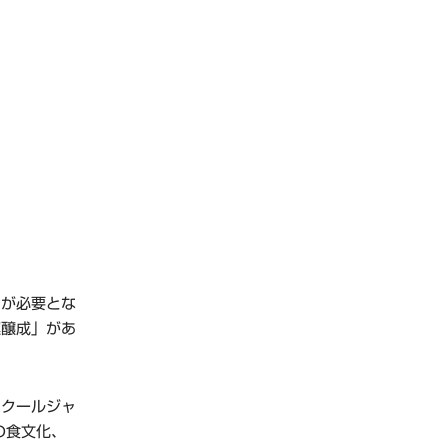
力が必要とな
運醸成」があ
、クールジャ
の食文化、