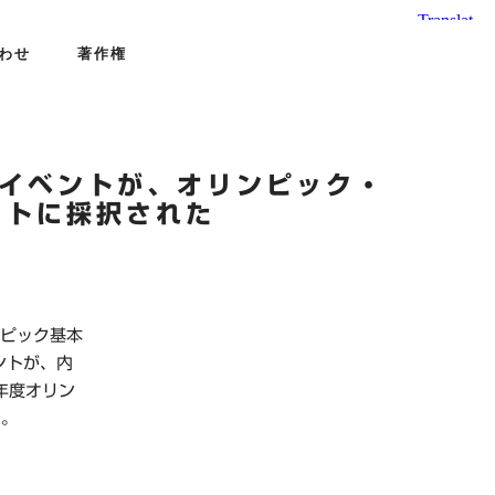
わせ
著作権
S」のイベントが、オリンピック・
クトに採択された
リンピック基本
ントが、内
年度オリン
た。