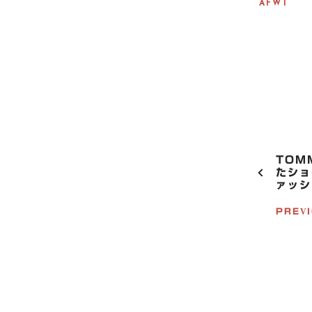
AFWT
P
TOM
O
たショ
ァッシ
S
T
PREV
N
A
V
I
G
A
T