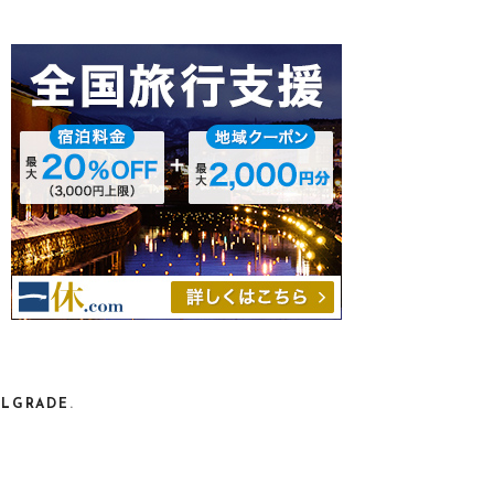
ELGRADE
.