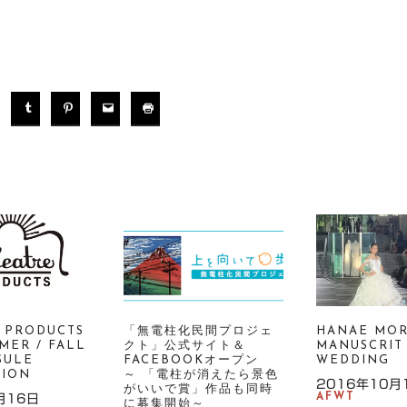
 PRODUCTS
「無電柱化民間プロジェ
HANAE MOR
MMER / FALL
クト」公式サイト＆
MANUSCRIT
SULE
FACEBOOKオープン
WEDDING
TION
～ 「電柱が消えたら景色
2016年10月
がいいで賞」作品も同時
AFWT
月16日
に募集開始～