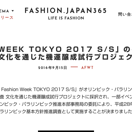
FASHION.JAPAN365
EMA
問い合
リリース
LIFE IS FASHION
 WEEK TOKYO 2017 S/
文化を通じた機運醸成試行プロジェ
P
2016年9月15日
AFWT
O
S
T
E
D
n Fashion Week TOKYO 2017 S/S」がオリンピック・パラ
O
査 文化を通じた機運醸成試行プロジェクトに採択され、一部イベ
N
ンピック・パラリンピック推進本部事務局の委託により、平成28
ラリンピック基本方針推進調査として実施することが決まりまし