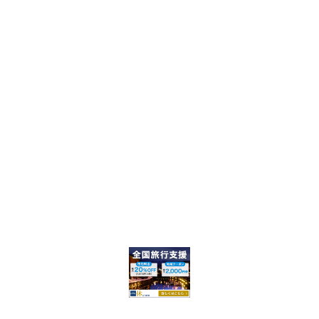
C
H
F
O
R
: