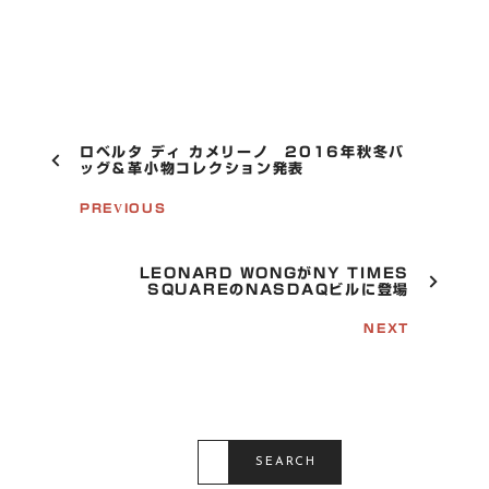
P
ロベルタ ディ カメリーノ 2016年秋冬バ
O
ッグ＆革小物コレクション発表
S
T
PREVIOUS
N
A
V
LEONARD WONGがNY TIMES
I
SQUAREのNASDAQビルに登場
G
A
NEXT
T
I
O
N
S
E
SEARCH
A
R