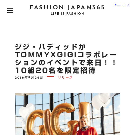
S
FASHION.JAPAN365
k
P
LIFE IS FASHION
i
R
I
p
M
t
A
o
R
ジジ・ハディッドが
Y
c
M
TOMMYXGIGIコラボレー
o
E
ションのイベントで来日！！
N
n
U
10組20名を限定招待
t
e
P
2016年9月28日
リリース
O
n
S
T
t
E
D
O
N