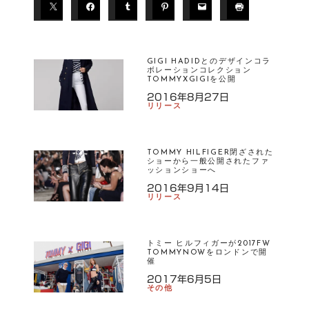
T
A
G
S
GIGI HADIDとのデザインコラ
ボレーションコレクション
TOMMYXGIGIを公開
T
2016年8月27日
O
リリース
M
M
Y
TOMMY HILFIGER閉ざされた
ショーから一般公開されたファ
HI
ッションショーへ
LF
2016年9月14日
IG
リリース
E
R
トミー ヒルフィガーが2017FW
TOMMYNOWをロンドンで開
催
2017年6月5日
その他