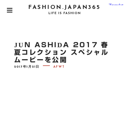
S
FASHION.JAPAN365
k
P
LIFE IS FASHION
i
R
I
p
M
t
A
o
R
JUN ASHIDA 2017 春
Y
c
M
夏コレクション スペシャル
o
E
ムービーを公開
N
n
U
P
t
2017年1月21日
AFWT
O
e
S
T
n
E
D
t
O
N