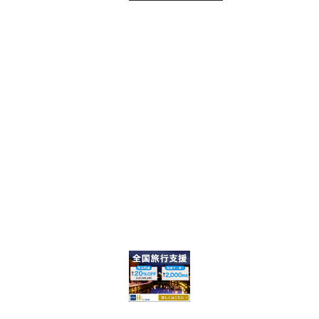
C
H
F
O
R
: