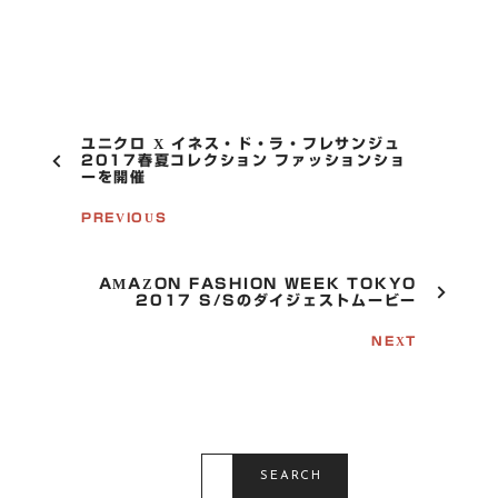
P
ユニクロ X イネス・ド・ラ・フレサンジュ
O
2017春夏コレクション ファッションショ
ーを開催
S
T
PREVIOUS
N
A
V
I
AMAZON FASHION WEEK TOKYO
G
2017 S/Sのダイジェストムービー
A
T
NEXT
I
O
N
S
E
SEARCH
A
R