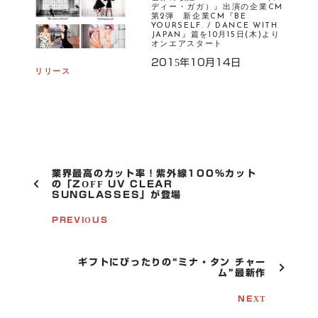
ディー・ガガ）』出演の企業CM
第2弾 新企業CM『BE
YOURSELF. / DANCE WITH
JAPAN』篇を10月15日(木)より
オンエアスタート
2015年10月14日
リリース
P
業界最高のカット率！紫外線100％カット
O
の「ZOFF UV CLEAR
SUNGLASSES」が登場
S
T
PREVIOUS
N
A
V
I
ギフトにぴったりの“ミナ・タン チャー
G
ム”最新作
A
T
NEXT
I