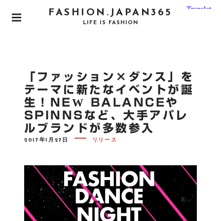
S
FASHION.JAPAN365
k
P
LIFE IS FASHION
i
R
I
p
M
t
A
o
R
「ファッション×ダンス」を
Y
c
M
テーマに新たなイベントが誕
o
E
生！NEW BALANCEや
N
n
U
SPINNSなど、大手アパレ
t
ルブランドが多数参入
e
n
P
2017年1月27日
リリース
O
t
S
T
E
D
O
N