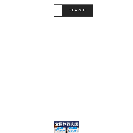
S
E
SEARCH
A
R
C
H
F
O
R
: