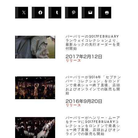
T
A
G
S
バーバリーの2017FEBRUARY
ランウェイコレクションより、
最新ルックの先行オーダーを受
バ
付開始
ー
2017年2月12日
リリース
バ
リ
ー
バーバリーが2016年「セプテン
バー・コレクション」をロンド
ンで発表ショー終了直後、店頭
およびオンラインでの販売も開
始
2016年9月20日
リリース
バーバリーがヘンリー・ムーア
をテーマに2017FEBRUARYコ
レクションをロンドンで発表シ
ョー終了直後、店頭およびオン
ラインでの販売も開始