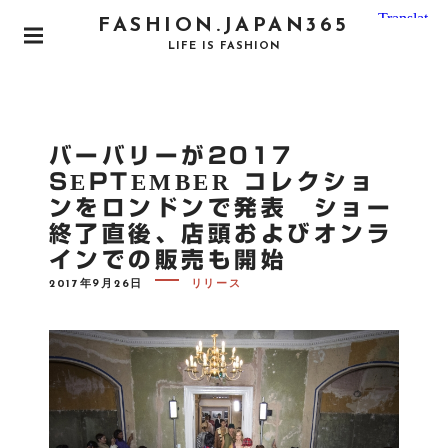
S
FASHION.JAPAN365
k
P
LIFE IS FASHION
i
R
I
p
M
t
A
o
R
バーバリーが2017
Y
c
M
SEPTEMBER コレクショ
o
E
ンをロンドンで発表 ショー
N
n
U
終了直後、店頭およびオンラ
t
インでの販売も開始
e
n
P
2017年9月26日
リリース
O
t
S
T
E
D
O
N