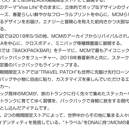
日（火）まではGINZASIX期間限定ストアにて展開する。
Sのテーマ“Viva Life”そのままに、立体的でポップなデザインのヴ
ーズ、春夏らしい鮮やかなフローラルプリントを中心に、MCMら
るデザインをお届け。エナジーと冒険心を称えた前向きかつ大胆
る。
店では2018年S/Sの他、MCMのアーカイブからリバイバルされ
ICIAを中心に、クロスボディ、ミニバッグ等種類豊富に展開する。
 SIXでは「BACKPACKBAR」をテーマに、MCMで最もアイコニッ
バックパックをフューチャー。2018年春夏新作と共に、スター
定番のバックパックもラインナップする。
期間限定ストアでは“TRAVEL PATCH”も世界に先駆け先行ロー
バッグや小物に自由に貼り、カスタマイズを楽しんでいただける
カー。
ッグ発祥のMCMが、旅のトランクに行く先々で集めたステッカー
トランクに育ててゆく習慣を、バックパックで身軽に旅をする現
とし込んだアイテムです。
、2つの期間限定ストアによって、世界中からその地に集まる人々
イデンティティを発信している。“トラベル”をDNAに持つMCMの