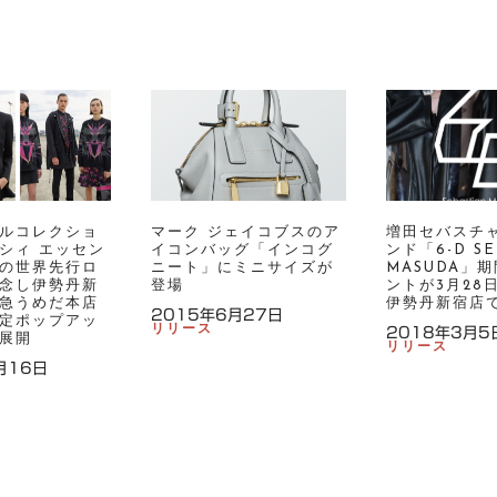
ルコレクショ
マーク ジェイコブスのア
増田セバスチ
シィ エッセン
イコンバッグ「インコグ
ンド「6-D SE
の世界先行ロ
ニート」にミニサイズが
MASUDA」
念し伊勢丹新
登場
ントが3月28
急うめだ本店
伊勢丹新宿店
2015年6月27日
定ポップアッ
リリース
2018年3月5
展開
リリース
月16日