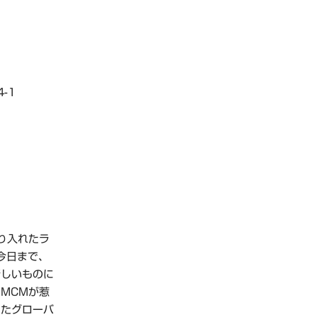
-1
り入れたラ
今日まで、
新しいものに
MCMが惹
ったグローバ