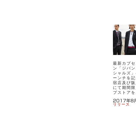
G
S
M
C
M
最新カプセ
ン「ジバン
シャルズ」
ーンチを記
宿店及び阪
にて期間限
プストアを
2017年8
リリース