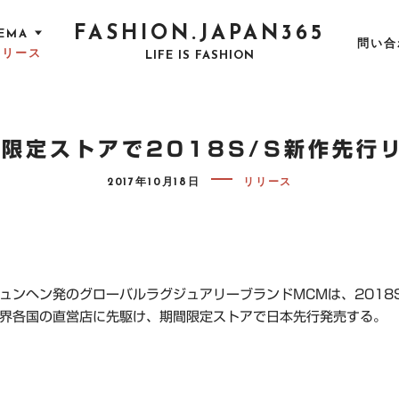
FASHION.JAPAN365
EMA
問い合
リリース
LIFE IS FASHION
 限定ストアで2018S/S新作先行
P
2017年10月18日
リリース
O
S
T
E
D
O
N
ュンヘン発のグローバルラグジュアリーブランドMCMは、2018S
界各国の直営店に先駆け、期間限定ストアで日本先行発売する。