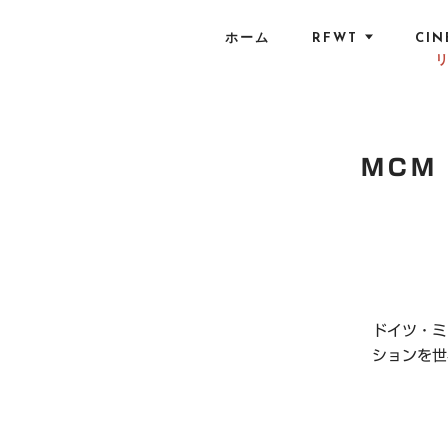
S
k
ホーム
RFWT
CIN
i
p
t
o
c
MCM
o
n
t
e
n
t
ドイツ・ミ
ションを世