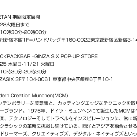
ETAN 期間限定展開
/28火曜日まで
0時30分-20時00分
丹新宿本館1F＝ハンドバッグ〒160-0022東京都新宿区新宿3-14
KPACKBAR –GINZA SIX POP-UP STORE
25 水曜日-11/21 火曜日
0時30分-20時30分
ZASIX 3F〒104-0061 東京都中央区銀座6丁目10-1
dern Creation Munchen(MCM)
ンテンポラリーな美意識と、カッティングエッジなテクニックを取
ーブランド。1976年、ドイツ・ミュンヘンにて誕生したMCMは
楽、テクノロジーそしてトラベルをインスピレーションに、常に
クラシックの革新に挑戦し続けている。西洋とアジアを融合させる
ドリーマーズ、クリエイティブズ、デジタル・ネイティヴズとい