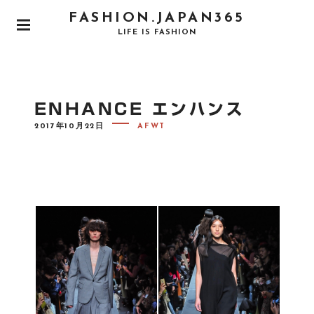
S
FASHION.JAPAN365
k
P
LIFE IS FASHION
i
R
I
p
M
t
A
o
R
ENHANCE エンハンス
Y
c
M
P
2017年10月22日
AFWT
o
E
O
N
S
n
T
U
E
t
D
e
O
N
n
t