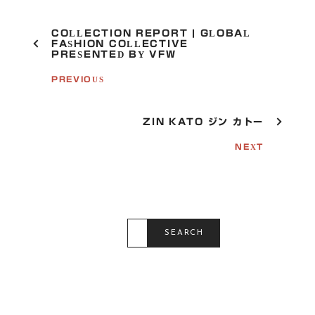
P
COLLECTION REPORT | GLOBAL
O
FASHION COLLECTIVE
PRESENTED BY VFW
S
T
PREVIOUS
N
A
V
I
ZIN KATO ジン カトー
G
A
NEXT
T
I
O
N
S
E
SEARCH
A
R
C
H
F
O
R
: