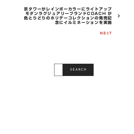
A
V
京タワーがレインボーカラーにライトアップ
I
モダンラグジュアリーブランドCOACH が
G
色とりどりのホリデーコレクションの発売記
念にイルミネーションを実施
A
T
NEXT
I
O
N
S
E
SEARCH
A
R
C
H
F
O
R
: