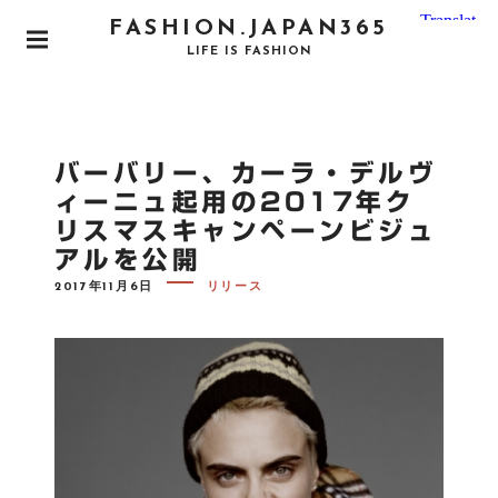
S
FASHION.JAPAN365
k
P
LIFE IS FASHION
i
R
I
p
M
t
A
o
R
バーバリー、カーラ・デルヴ
Y
c
M
ィーニュ起用の2017年ク
o
E
リスマスキャンペーンビジュ
N
n
U
アルを公開
t
e
P
2017年11月6日
リリース
O
n
S
T
t
E
D
O
N