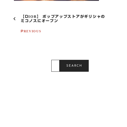
P
【DIOR】 ポップアップストアがギリシャの
O
ミコノスにオープン
S
T
PREVIOUS
N
A
V
I
G
S
A
E
SEARCH
T
A
R
I
C
O
H
F
N
O
R
: