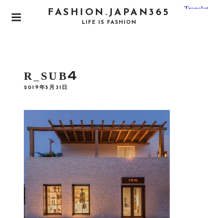
S
FASHION.JAPAN365
k
P
LIFE IS FASHION
i
R
I
p
M
t
A
o
R
R_SUB4
Y
c
M
P
2019年5月31日
o
E
O
N
S
n
T
U
E
t
D
e
O
N
n
t