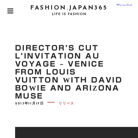
S
FASHION.JAPAN365
k
P
LIFE IS FASHION
i
R
I
p
M
t
A
o
R
DIRECTOR’S CUT
Y
c
M
L’INVITATION AU
o
E
VOYAGE – VENICE
N
n
U
FROM LOUIS
t
VUITTON WITH DAVID
e
BOWIE AND ARIZONA
n
MUSE
t
P
2013年11月17日
リリース
O
S
T
E
D
O
N