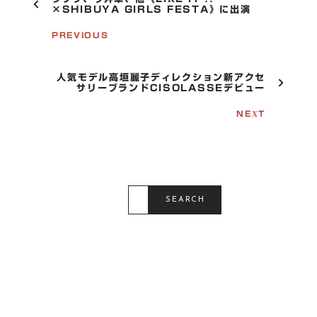
O
×SHIBUYA GIRLS FESTA》に出演
S
T
PREVIOUS
N
A
V
人気モデル高垣麗子ディレクション新アクセ
I
サリーブランドCISOLASSEデビュー
G
A
NEXT
T
I
O
N
S
E
SEARCH
A
R
C
H
F
O
R
: