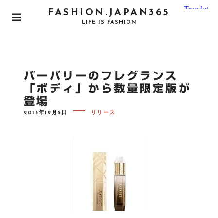
S
FASHION.JAPAN365
k
P
LIFE IS FASHION
i
R
I
p
M
t
A
o
R
バーバリーのフレグランス
Y
c
M
「ボディ」から数量限定版が
o
E
登場
N
n
U
P
t
2013年12月5日
リリース
O
e
S
T
n
E
D
t
O
N