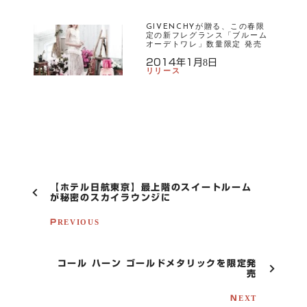
GIVENCHYが贈る、この春限
定の新フレグランス「ブルーム
オーデトワレ」数量限定 発売
2014年1月8日
リリース
P
【ホテル日航東京】最上階のスイートルーム
O
が秘密のスカイラウンジに
S
T
PREVIOUS
N
A
V
コール ハーン ゴールドメタリックを限定発
I
売
G
A
NEXT