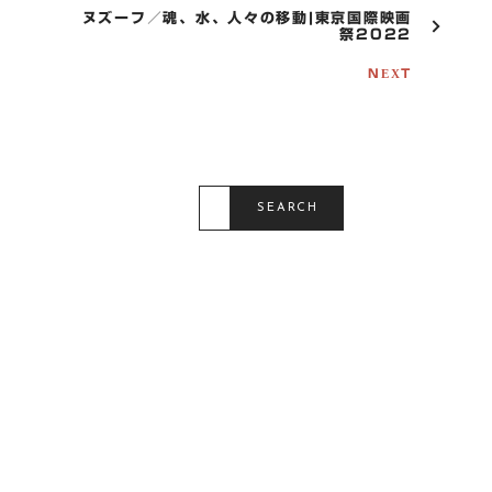
V
ヌズーフ／魂、水、人々の移動|東京国際映画
I
祭2022
G
A
NEXT
T
I
O
N
S
E
SEARCH
A
R
C
H
F
O
R
: