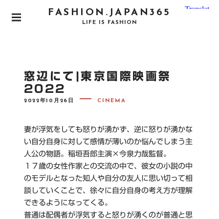
S
FASHION.JAPAN365
k
P
LIFE IS FASHION
i
R
I
p
M
t
A
o
R
窓辺にて|東京国際映画祭
Y
c
M
2022
o
E
N
P
2022年10月26日
CINEMA
n
O
U
S
t
T
e
E
妻が浮気をしても怒りが湧かず、逆に怒りが湧かな
D
n
O
い自分自身に対して感情が薄いのか悩んでしまう主
N
t
人公の物語。稲垣吾郎主演×今泉力哉監督。
１７歳の女性作家との交流の中で、彼女の小説の中
のモデルとなった知人や自分の友人に思い切って相
談していくことで、徐々に自分自身の考え方が理解
できるようになってくる。
普通は配偶者が浮気すると怒りが湧くのが普通と思