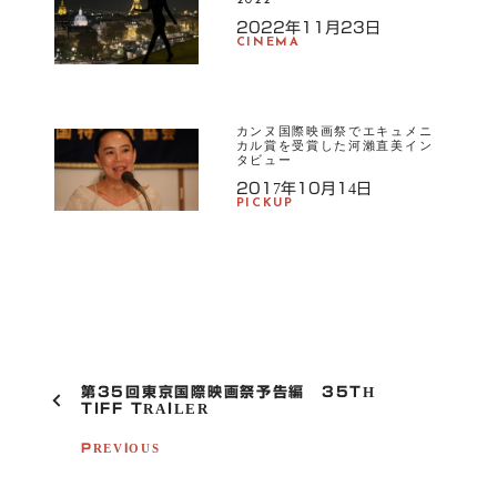
2022
2022年11月23日
CINEMA
カンヌ国際映画祭でエキュメニ
カル賞を受賞した河瀨直美イン
タビュー
2017年10月14日
PICKUP
P
第35回東京国際映画祭予告編 35TH
O
TIFF TRAILER
S
T
PREVIOUS
N
A