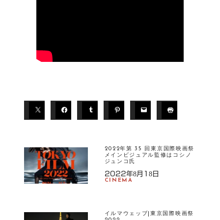
T
A
G
S
2022年第 35 回東京国際映画祭
モ
メインビジュアル監修はコシノ
デ
ジュンコ氏
ル
2022年8月18日
CINEMA
イルマウェッブ|東京国際映画祭