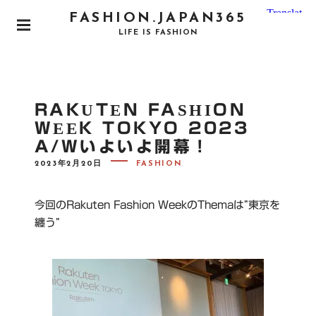
S
FASHION.JAPAN365
k
P
LIFE IS FASHION
i
R
I
p
M
t
A
o
R
RAKUTEN FASHION
Y
c
M
WEEK TOKYO 2023
o
E
A/Wいよいよ開幕！
N
n
U
P
t
2023年2月20日
FASHION
O
e
S
T
n
E
今回のRakuten Fashion WeekのThemaは”東京を
D
t
O
纏う”
N