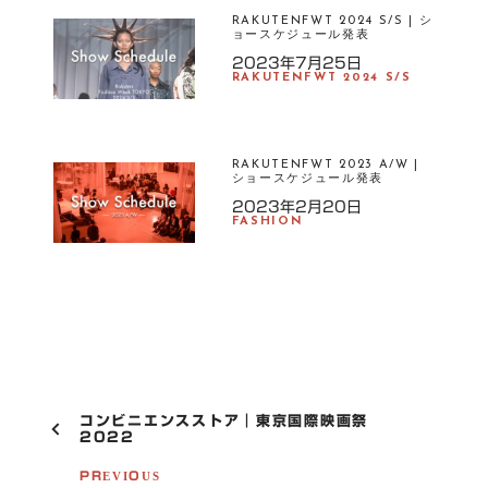
N
RAKUTENFWT 2024 S/S | シ
ョースケジュール発表
U
T
2023年7月25日
RAKUTENFWT 2024 S/S
イ
ベ
ン
ト
RAKUTENFWT 2023 A/W |
ショースケジュール発表
パ
リ
2023年2月20日
FASHION
フ
ァ
ッ
シ
ョ
ン
ブ
ラ
P
コンビニエンスストア｜東京国際映画祭
ン
O
2022
ド
S
T
PREVIOUS