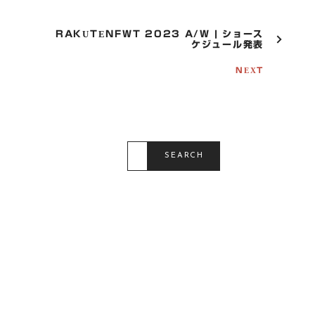
N
A
V
RAKUTENFWT 2023 A/W | ショース
I
ケジュール発表
G
A
NEXT
T
I
O
N
S
E
SEARCH
A
R
C
H
F
O
R
: