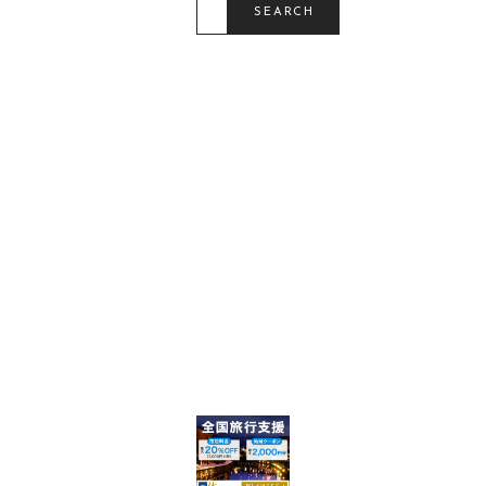
E
SEARCH
A
R
C
H
F
O
R
: