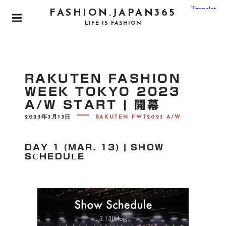
S
FASHION.JAPAN365
k
P
LIFE IS FASHION
i
R
I
p
M
t
A
o
R
RAKUTEN FASHION
Y
c
M
WEEK TOKYO 2023
o
E
A/W START | 開幕
N
n
U
P
t
2023年3月13日
RAKUTEN FWT2023 A/W
O
e
S
T
n
E
DAY 1 (MAR. 13) | SHOW
D
t
SCHEDULE
O
N