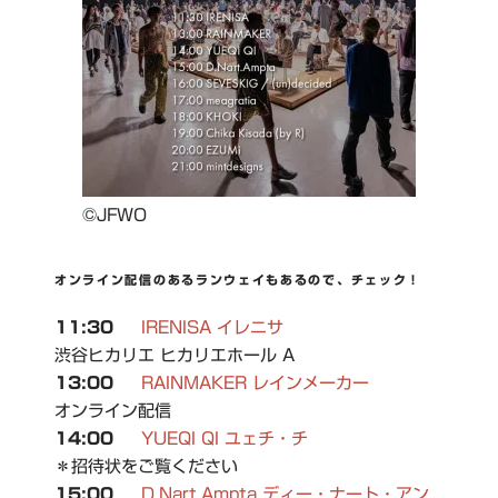
©JFWO
オンライン配信のあるランウェイもあるので、チェック！
11:30
IRENISA イレニサ
渋谷ヒカリエ ヒカリエホール A
13:00
RAINMAKER レインメーカー
オンライン配信
14:00
YUEQI QI ユェチ・チ
＊招待状をご覧ください
15:00
D.Nart.Ampta ディー・ナート・アン