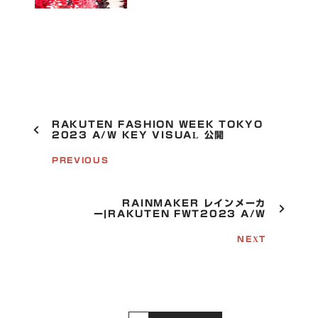
デ
ザ
イ
ン
表
参
道
P
RAKUTEN FASHION WEEK TOKYO
O
2023 A/W KEY VISUAL 公開
S
T
PREVIOUS
N
A
V
RAINMAKER レインメーカ
I
ー|RAKUTEN FWT2023 A/W
G
A
NEXT
T
I
O
N
S