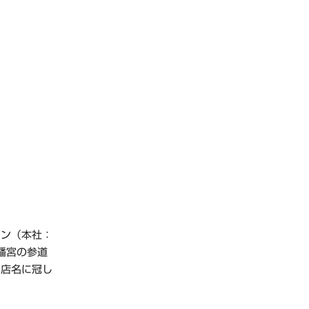
ョン（本社：
幡宮の参道
を店名に冠し