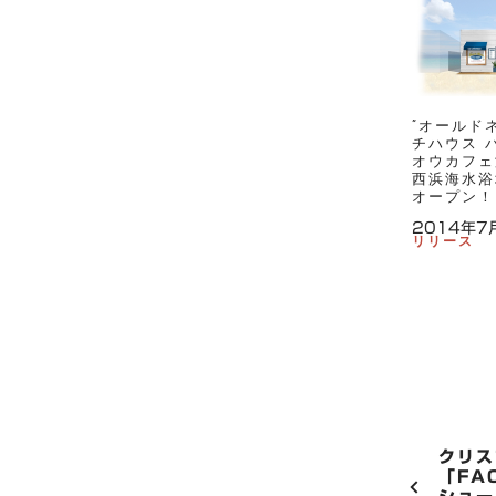
”オールド
チハウス 
オウカフェ
西浜海水浴
オープン！
2014年7
リリース
P
クリス
O
「FA