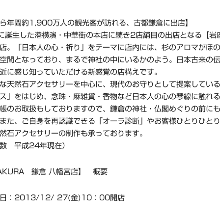
ら年間約1,900万人の観光客が訪れる、古都鎌倉に出店】
誕生した港横濱・中華街の本店に続き2店舗目の出店となる【岩
店。「日本人の心・祈り」をテーマに店内には、杉のアロマがほ
空間となっており、まるで神社の中にいるかのよう。日本古来の
近に感じ知っていただける新感覚の店構えです。
な天然石アクセサリーを中心に、現代のお守りとして提案している
ス」をはじめ、念珠・麻雑貨・香物など日本人の心の琴線に触れ
帳のお取扱もしておりますので、鎌倉の神社・仏閣めぐりの前に
また、ご自身を再認識できる「オーラ診断」やお客様ひとりひと
然石アクセサリーの制作も承っております。
数 平成24年現在）
WAKURA 鎌倉 八幡宮店】 概要
：2013/12/ 27(金)10：00開店