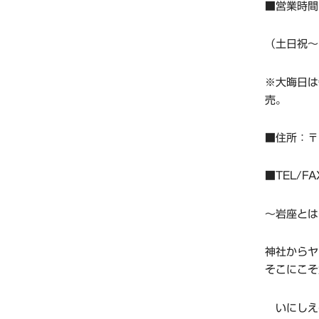
■営業時間：
（土日祝～
※大晦日は
売。
■住所：〒2
■TEL/FA
～岩座とは
神社からヤ
そこにこそ
いにしえ