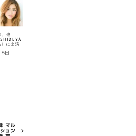
華、他
×SHIBUYA
TA》に出演
15日
峰 マル
ーション