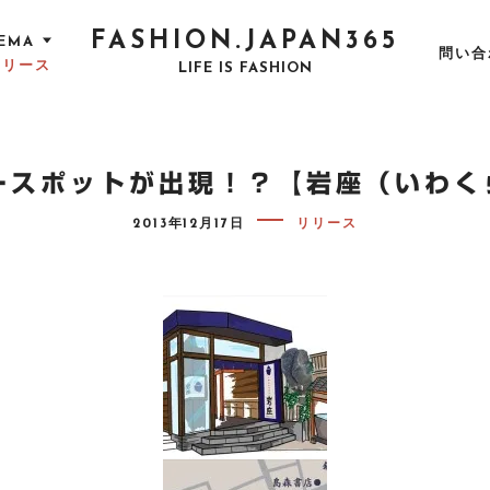
FASHION.JAPAN365
EMA
問い合
リリース
LIFE IS FASHION
ースポットが出現！？【岩座（いわく
P
2013年12月17日
リリース
O
S
T
E
D
O
N