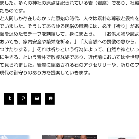
ました。多くの神社の原点は祀られている岩（岩座）であり、社
たものです。
と人間しか存在しなかった原始の時代、人々は素朴な尊敬と畏怖を
でいました。そうしてあらゆる民俗の風習には、必ず「祈り」が
願を込めたモチーフを刺繍して、身にまとう。」「お供え物や魔よ
おいても、家内安全や繁栄を祈る。」「大自然への畏敬の念から
つけたりする。」それは祈りという行為によって、自然や神とい
に生きる、という素朴で敬虔な姿であり、近代前においては全世
て見られました。岩座に象徴される石のアクセサリーや、祈りの
現代の御守りのあり方を提案していきます。