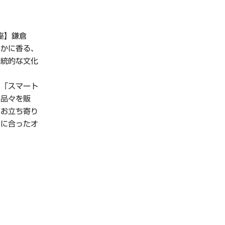
座】鎌倉
のかに香る、
伝統的な文化
「スマート
る品々を販
もお立ち寄り
りに合ったオ