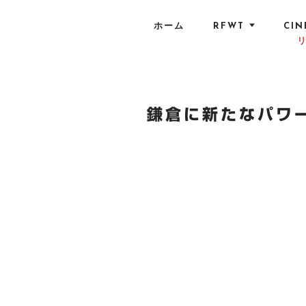
S
k
ホーム
RFWT
CIN
i
p
t
o
c
鎌倉に新たなパワ
o
n
t
e
n
t