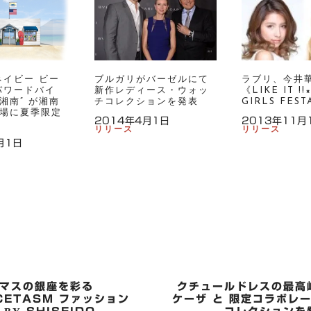
ネイビー ビー
ブルガリがバーゼルにて
ラブリ、今井
パワードバイ
新作レディース・ウォッ
《LIKE IT !!
湘南” が湘南
チコレクションを発表
GIRLS FES
場に夏季限定
2014年4月1日
2013年11月
リリース
リリース
月1日
マスの銀座を彩る
クチュールドレスの最高
CETASM ファッション
ケーザ と 限定コラボレ