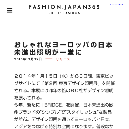
S
FASHION.JAPAN365
k
P
LIFE IS FASHION
i
R
I
p
M
t
A
o
R
おしゃれなヨーロッパの日本
Y
c
M
未進出照明が一堂に
o
E
N
P
2013年12月25日
リリース
n
O
U
S
t
T
e
E
２０１４年１月１５日（水）から３日間、東京ビッ
D
n
O
グサイトにて「第２回 東京デザイン照明展」を開催
N
t
される。本展には昨年の倍の８０社がデザイン照明
を展示される。
今年、新たに「BRIDGE」を開催、日本未進出の欧
州ブランドの”シンプル”で”スタイリッシュ”な製品
が並ぶ。デザイン照明を通じてヨーロッパと日本、
アジアをつなげる特別な空間になります。普段なか