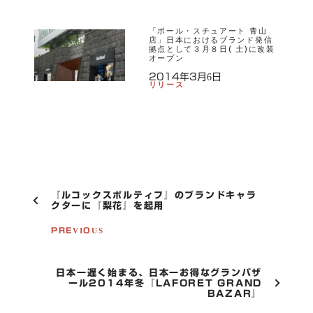
「ポール・スチュアート 青山
店」日本におけるブランド発信
拠点として３月８日( 土)に改装
オープン
2014年3月6日
リリース
P
『ルコックスポルティフ』のブランドキャラ
O
クターに『梨花』を起用
S
T
PREVIOUS
N
A
V
日本一遅く始まる、日本一お得なグランバザ
I
ール2014年冬『LAFORET GRAND
G
BAZAR』
A