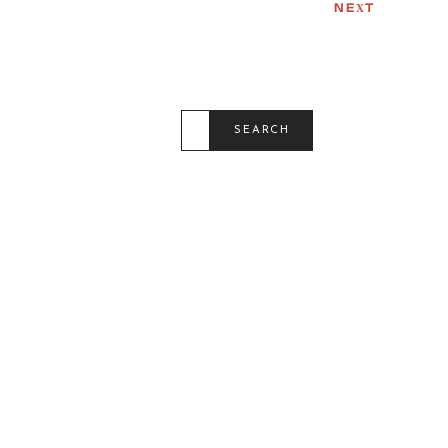
T
NEXT
I
O
N
S
E
SEARCH
A
R
C
H
F
O
R
: