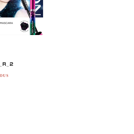
_R_2
OUS