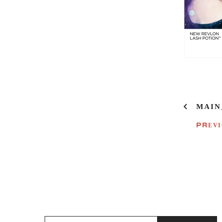
P
MAIN
O
S
PREVI
T
N
A
V
I
G
A
T
I
S