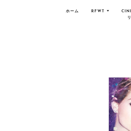
S
k
ホーム
RFWT
CIN
i
p
t
o
c
o
n
t
e
n
t