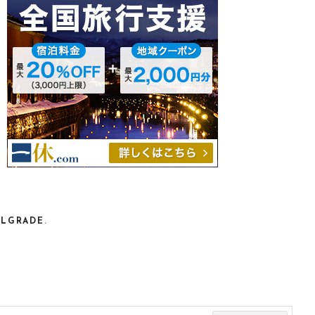
ELGRADE
.