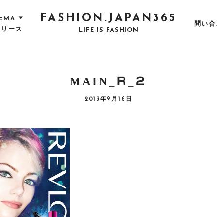
FASHION.JAPAN365
EMA
問い合
リリース
LIFE IS FASHION
MAIN_R_2
P
2013年9月16日
O
S
T
E
D
O
N