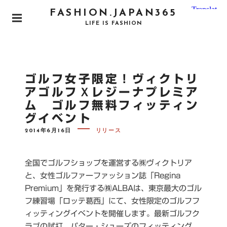
S
FASHION.JAPAN365
k
P
LIFE IS FASHION
i
R
I
p
M
t
A
o
R
ゴルフ女子限定！ヴィクトリ
Y
c
M
アゴルフＸレジーナプレミア
o
E
ム ゴルフ無料フィッティン
N
n
U
グイベント
t
e
P
2014年6月16日
リリース
O
n
S
T
t
E
全国でゴルフショップを運営する㈱ヴィクトリア
D
O
と、女性ゴルファーファッション誌「Regina
N
Premium」を発行する㈱ALBAは、東京最大のゴル
フ練習場「ロッテ葛西」にて、女性限定のゴルフフ
ィッティングイベントを開催します。最新ゴルフク
ラブの試打、パター・シューズのフィッティング、