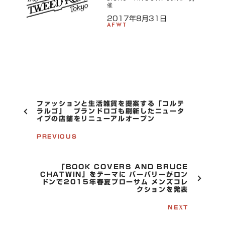
催
2017年8月31日
AFWT
P
ファッションと生活雑貨を提案する「コルテ
O
ラルゴ」 ブランドロゴも刷新したニュータ
イプの店舗をリニューアルオープン
S
T
PREVIOUS
N
A
V
I
「BOOK COVERS AND BRUCE
G
CHATWIN」をテーマに バーバリーがロン
ドンで2015年春夏プローサム メンズコレ
A
クションを発表
T
I
NEXT
O
N